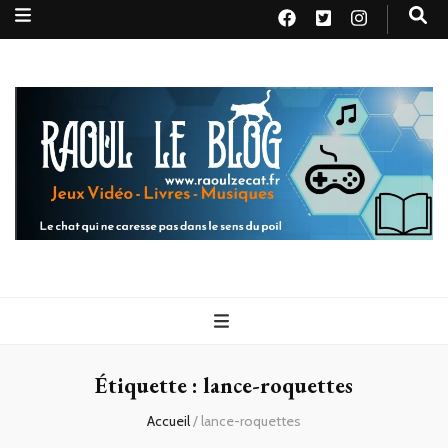
Raoul le
Le chat qui ne caresse pas dans le sens du poil
blog
Étiquette :
lance-roquettes
Accueil
/
lance-roquettes