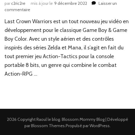
par
c2ric2re
mis à jour le
9 décembre 2022
Laisser un
sur
commentaire
News
Last Crown Warriors est un tout nouveau jeu vidéo en
JV
:
développement pour le classique Game Boy & Game
Un
Boy Color. Avec un style aérien et des contrôles
nouveau
inspirés des séries Zelda et Mana, il s’agit en fait du
jeu
Game
tout premier jeu Action-Tactics pour la console
Boy
portable 8 bits, un genre qui combine le combat
!?
Action-RPG …
2026 Copyright
Raoul le blog
.
Blossom Mommy Blog | Développé
par
Blossom Themes
.Propulsé par
WordPress
.