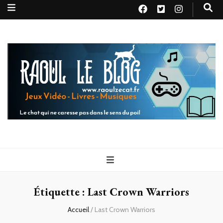
Raoul le
Le chat qui ne caresse pas dans le sens du poil
blog
Étiquette :
Last Crown Warriors
Accueil
/
Last Crown Warriors