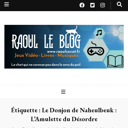
Raoul le
Le chat qui ne caresse pas dans le sens du poil
blog
Étiquette :
Le Donjon de Naheulbeuk :
L’Amulette du Désordre