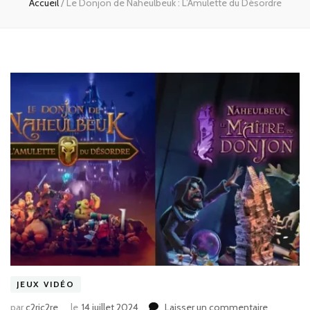
Accueil
/
Le Donjon de Naheulbeuk : L’Amulette du Désordre
JEUX VIDÉO
sur
par
c2ric2re
le
14 juillet 2024
Laisser un commentaire