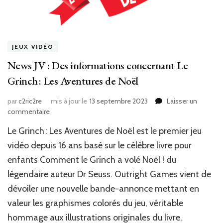
JEUX VIDÉO
News JV : Des informations concernant Le
Grinch : Les Aventures de Noël
par
c2ric2re
mis à jour le
13 septembre 2023
Laisser un
sur
commentaire
News
Le Grinch : Les Aventures de Noël est le premier jeu
JV
:
vidéo depuis 16 ans basé sur le célèbre livre pour
Des
enfants Comment le Grinch a volé Noël ! du
informations
légendaire auteur Dr Seuss. Outright Games vient de
concernant
Le
dévoiler une nouvelle bande-annonce mettant en
Grinch :
valeur les graphismes colorés du jeu, véritable
Les
Aventures
hommage aux illustrations originales du livre.