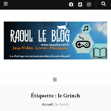
Raoul le
Le chat qui ne caresse pas dans le sens du poil
blog
Étiquette :
le Grinch
Accueil
/
le Grinch