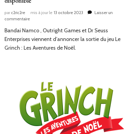
disponible
par
c2ric2re
mis à jour le
13 octobre 2023
Laisser un
sur
commentaire
News
Bandai Namco , Outright Games et Dr Seuss
JV
:
Enterprises viennent d’annoncer la sortie du jeu Le
Le
Grinch : Les Aventures de Noël.
Grinch:
Les
Aventures
de
Noel
est
disponible