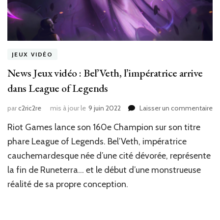
JEUX VIDÉO
News Jeux vidéo : Bel’Veth, l’impératrice arrive
dans League of Legends
su
par
c2ric2re
mis à jour le
9 juin 2022
Laisser un commentaire
N
Riot Games lance son 160e Champion sur son titre
Je
vi
phare League of Legends. Bel’Veth, impératrice
:
cauchemardesque née d’une cité dévorée, représente
Be
la fin de Runeterra… et le début d’une monstrueuse
l’
ar
réalité de sa propre conception.
da
Le
of