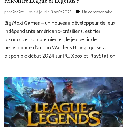
rencontre League of Legends ?
sur
par
c2ric2re
mis à jour le
3 août 2023
Un commentaire
News
Big Moxi Games – un nouveau développeur de jeux
JV
:
indépendants américano-brésiliens, est fier
Warden
d’annoncer son premier jeu, le jeu de tir de
Rising:
héros bourré d’action Wardens Rising, qui sera
quand
Diablo
disponible début 2024 sur PC, Xbox et PlayStation.
rencont
League
of
Legends