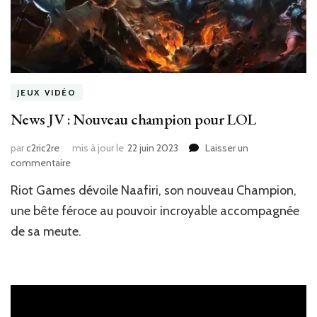
JEUX VIDÉO
News JV : Nouveau champion pour LOL
par
c2ric2re
mis à jour le
22 juin 2023
Laisser un
sur
commentaire
News
Riot Games dévoile Naafiri, son nouveau Champion,
JV
:
une bête féroce au pouvoir incroyable accompagnée
Nouveau
de sa meute.
champion
pour
LOL