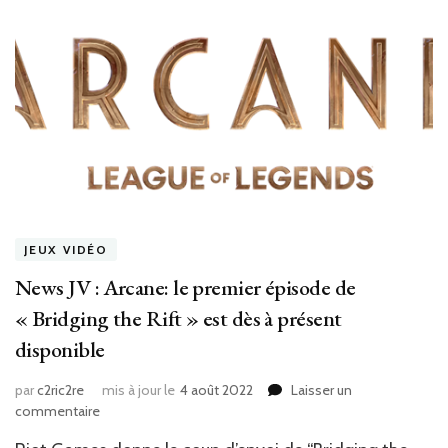
Leg
“Sta
Walk
inte
par
Lil
N’as
X
sera
dév
le
23
JEUX VIDÉO
sep
News JV : Arcane: le premier épisode de
« Bridging the Rift » est dès à présent
disponible
par
c2ric2re
mis à jour le
4 août 2022
Laisser un
sur
commentaire
News