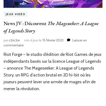
JEUX VIDÉO
News JV : Découvrez
The Mageseeker: A League
of Legends Story
par
c2ric2re
mis à jour le
15 février 2023
Laisser un
sur
commentaire
News
Riot Forge – le studio d’édition de Riot Games de jeux
JV
:
indépendants basés sur la licence League of Legends
Découvrez
– annonce The Mageseeker: A League of Legends
The
Story, un RPG d’action brutal en 2D hi-bit où les
Mageseeker:
A
joueurs peuvent lever une armée de mages afin de
League
mener la révolution.
of
Legends
Story