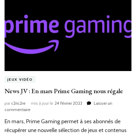
JEUX VIDÉO
News JV : En mars Prime Gaming nous régale
par
c2ric2re
mis à jour le
24 février 2023
Laisser un
sur
commentaire
News
En mars, Prime Gaming permet à ses abonnés de
JV
:
récupérer une nouvelle sélection de jeux et contenus
En