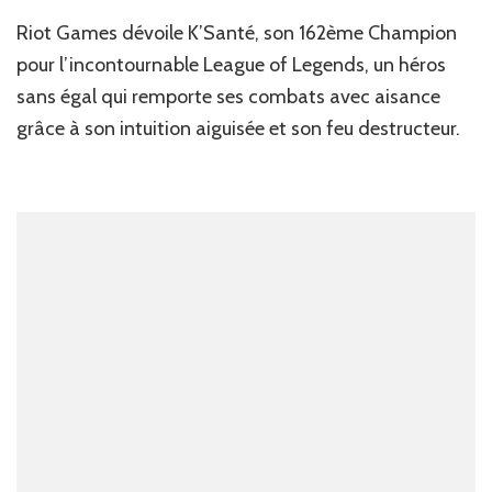
News
Riot Games dévoile K’Santé, son 162ème Champion
JV
:
pour l’incontournable League of Legends, un héros
Un
sans égal qui remporte ses combats avec aisance
nouveau
grâce à son intuition aiguisée et son feu destructeur.
champion
pour
League
of
Legends