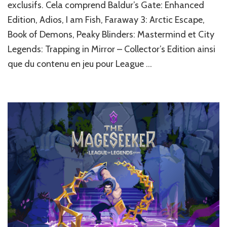
exclusifs. Cela comprend Baldur’s Gate: Enhanced
mars
Edition, Adios, I am Fish, Faraway 3: Arctic Escape,
Prime
Gaming
Book of Demons, Peaky Blinders: Mastermind et City
nous
Legends: Trapping in Mirror – Collector’s Edition ainsi
régale
que du contenu en jeu pour League …