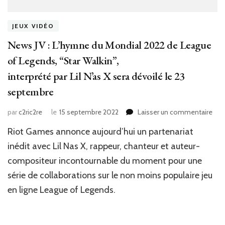
JEUX VIDÉO
News JV : L’hymne du Mondial 2022 de League
of Legends, “Star Walkin”,
interprété par Lil N’as X sera dévoilé le 23
septembre
sur
par
c2ric2re
le
15 septembre 2022
Laisser un commentaire
New
Riot Games annonce aujourd’hui un partenariat
JV
:
inédit avec Lil Nas X, rappeur, chanteur et auteur-
L’h
compositeur incontournable du moment pour une
du
série de collaborations sur le non moins populaire jeu
Mon
202
en ligne League of Legends.
de
Lea
of