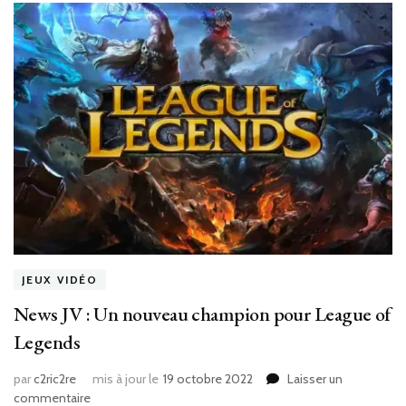
JEUX VIDÉO
News JV : Un nouveau champion pour League of
Legends
par
c2ric2re
mis à jour le
19 octobre 2022
Laisser un
sur
commentaire