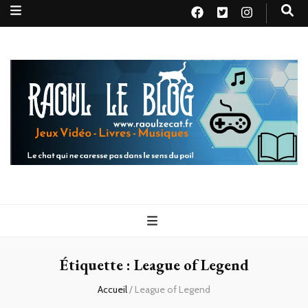
Raoul le
Le chat qui ne caresse pas dans le sens du poil
blog
Étiquette :
League of Legend
Accueil
/
League of Legend