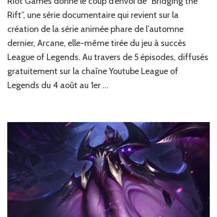
Riot Games donne le coup d’envoi de “Bridging the
JV
:
Rift”, une série documentaire qui revient sur la
Arcane:
création de la série animée phare de l’automne
le
dernier, Arcane, elle-même tirée du jeu à succès
premier
épisode
League of Legends. Au travers de 5 épisodes, diffusés
de
gratuitement sur la chaîne Youtube League of
« Bridging
the
Legends du 4 août au 1er …
Rift »
est
dès
à
présent
disponible