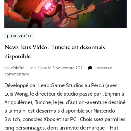
JEUX VIDÉO
News Jeux Vidéo : Tunche est désormais
disponible
par
c2ric2re
mis à jour le
3 novembre 2021
Laisser un
sur
commentaire
News
Développé par Leap Game Studios au Pérou (avec
Jeux
Vidéo
Luis Wong, le directeur de studio passé par l’Enjmin à
:
Angoulême), Tunche, le jeu d’action-aventure dessiné
Tunche
à la main, est désormais disponible sur Nintendo
est
désormais
Switch, consoles Xbox et sur PC ! Choisissez parmi les
disponible
cinq personnages, dont un invité de marque – Hat