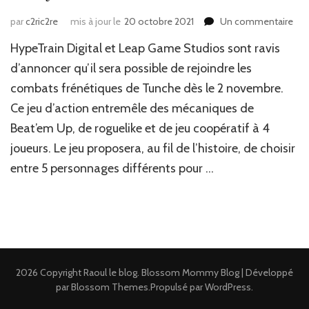
sur
par
c2ric2re
mis à jour le
20 octobre 2021
Un commentaire
Ne
HypeTrain Digital et Leap Game Studios sont ravis
Jeu
Vid
d’annoncer qu’il sera possible de rejoindre les
:
combats frénétiques de Tunche dès le 2 novembre.
Tun
Ce jeu d’action entremêle des mécaniques de
Beat’em Up, de roguelike et de jeu coopératif à 4
joueurs. Le jeu proposera, au fil de l’histoire, de choisir
entre 5 personnages différents pour …
2026 Copyright
Raoul le blog
.
Blossom Mommy Blog | Développé
par
Blossom Themes
.Propulsé par
WordPress
.