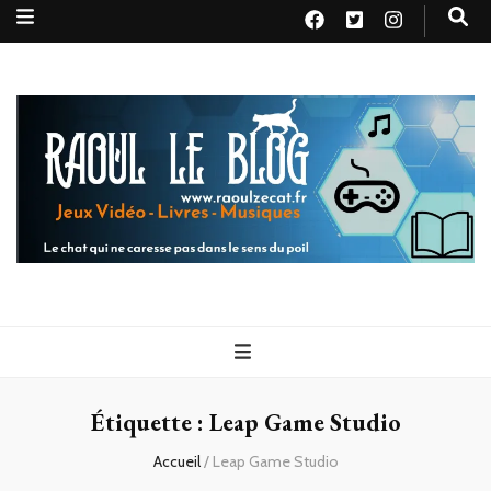
Raoul le
Le chat qui ne caresse pas dans le sens du poil
blog
Étiquette :
Leap Game Studio
Accueil
/
Leap Game Studio