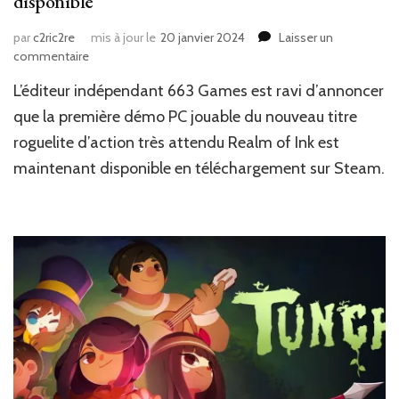
disponible
par
c2ric2re
mis à jour le
20 janvier 2024
Laisser un
sur
commentaire
News
L’éditeur indépendant 663 Games est ravi d’annoncer
JV
:
que la première démo PC jouable du nouveau titre
La
roguelite d’action très attendu Realm of Ink est
démo
maintenant disponible en téléchargement sur Steam.
de
Realm
of
Ink
est
disponible