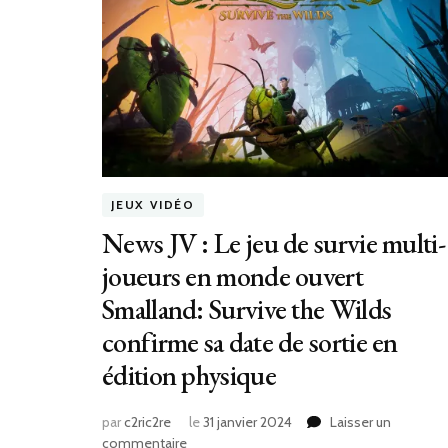
JEUX VIDÉO
News JV : Le jeu de survie multi-
joueurs en monde ouvert
Smalland: Survive the Wilds
confirme sa date de sortie en
édition physique
par
c2ric2re
le
31 janvier 2024
Laisser un
sur
commentaire