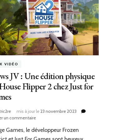
UX VIDÉO
s JV : Une édition physique
House Flipper 2 chez Just for
mes
ric2re
mis à jour le
23 novembre 2023
sur
er un commentaire
News
e Games, le développeur Frozen
JV
:
rict et Just For Games sont heureux