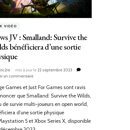
UX VIDÉO
s JV : Smalland: Survive the
ds bénéficiera d’une sortie
ysique
ric2re
mis à jour le
22 septembre 2023
sur
er un commentaire
News
e Games et Just For Games sont ravis
JV
:
noncer que Smalland: Survive the Wilds,
Smalland:
eu de survie multi-joueurs en open world,
Survive
ficiera d’une sortie physique
the
Wilds
Playstation 5 et Xbox Series X, disponible
bénéficiera
 décembre 2023.