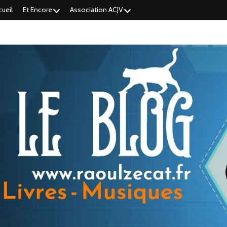
cueil
Et Encore
Association ACJV