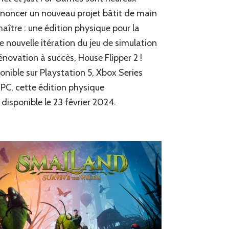
Une
noncer un nouveau projet bâtit de main
édition
aître : une édition physique pour la
physique
de
e nouvelle itération du jeu de simulation
House
énovation à succès, House Flipper 2 !
Flipper
2
onible sur Playstation 5, Xbox Series
chez
 PC, cette édition physique
Just
 disponible le 23 février 2024.
for
Games