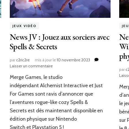
JEUX VIDÉO
JE
News JV : Jouez aux sorciers avec
New
Spells & Secrets
Wil
ph
par
c2ric2re
mis à jour le
10 novembre 2023
sur
Laisser un commentaire
par
c2
News
Laiss
Merge Games, le studio
JV
:
indépendant Alchemist Interactive et Just
Merg
Jouez
For Games sont ravis d’annoncer que
d’an
aux
l’aventures rogue-like cozy Spells &
sorciers
le j
avec
Secrets est dès maintenant disponible en
béné
Spells
édition physique sur Nintendo
sur 
&
Secrets
Switch et Playstation 5 !
le 8