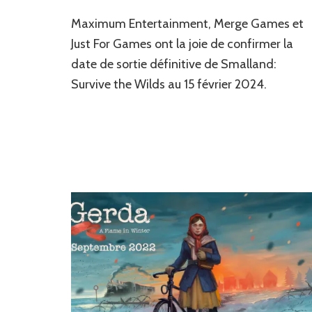
News
Maximum Entertainment, Merge Games et
JV
:
Just For Games ont la joie de confirmer la
Le
date de sortie définitive de Smalland:
jeu
Survive the Wilds au 15 février 2024.
de
survie
multi-
joueurs
en
monde
ouvert
Smalland:
Survive
the
Wilds
confirme
sa
date
de
sortie