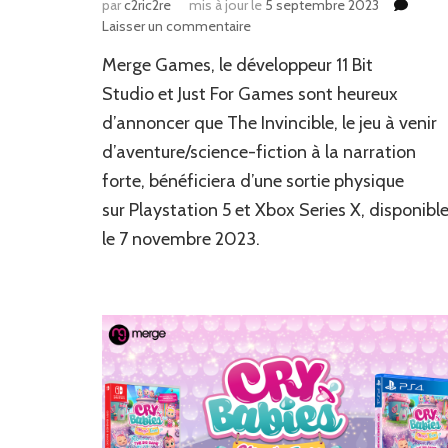
par
c2ric2re
mis à jour le
5 septembre 2023
sur
Laisser un commentaire
News
Merge Games, le développeur 11 Bit
JV
:
Studio et Just For Games sont heureux
Une
d’annoncer que The Invincible, le jeu à venir
sortie
d’aventure/science-fiction à la narration
physique
pour
forte, bénéficiera d’une sortie physique
The
sur Playstation 5 et Xbox Series X, disponibl
Invicible
le 7 novembre 2023.