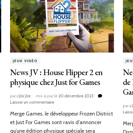
JEUX VIDÉO
JE
News JV : House Flipper 2 en
New
physique chez Just for Games
de 
Ga
par
c2ric2re
mis à jour le
20 décembre 2023
sur
Laisser un commentaire
par
c2
News
Laiss
Merge Games, le développeur Frozen District
JV
:
et Just For Games sont ravis d’annoncer
Merg
House
qu’une édition physique spéciale sera
Dist