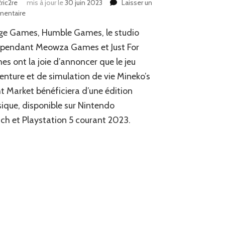
ric2re
mis à jour le
30 juin 2023
Laisser un
sur
entaire
News
ge Games, Humble Games, le studio
JV
:
épendant Meowza Games et Just For
Edition
s ont la joie d’annoncer que le jeu
physique
enture et de simulation de vie Mineko’s
pour
Mineko’s
t Market bénéficiera d’une édition
Night
ique, disponible sur Nintendo
Market
ch et Playstation 5 courant 2023.