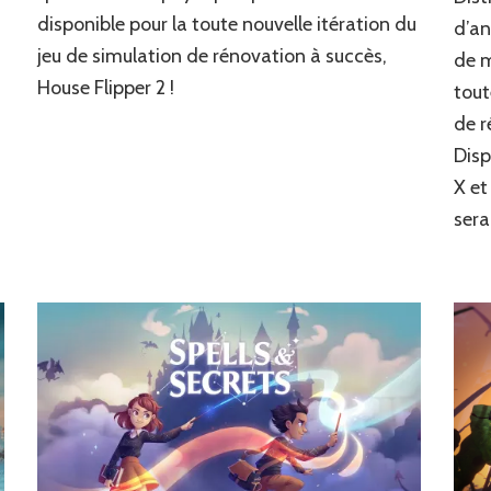
Flipper
disponible pour la toute nouvelle itération du
2
d’an
en
jeu de simulation de rénovation à succès,
de m
physique
House Flipper 2 !
tout
chez
Just
de r
for
Disp
Games
X et
sera