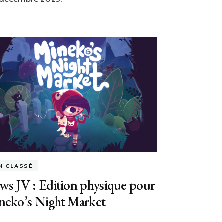
d’une
sortie
physique
N CLASSÉ
s JV : Edition physique pour
neko’s Night Market