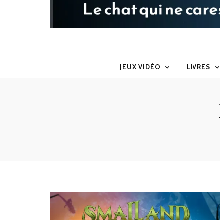
Raoul le 
Le chat qui ne caresse pas dans le sens du poil
JEUX VIDÉO
LIVRES