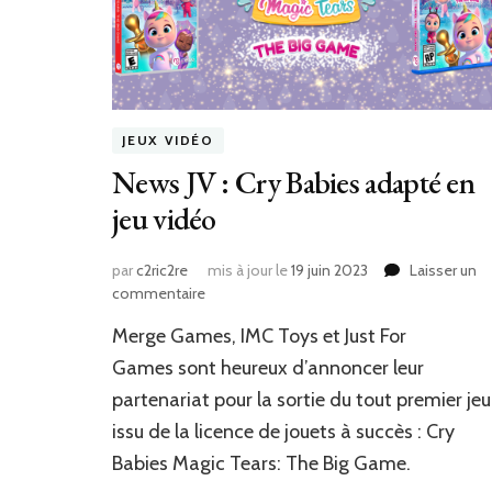
JEUX VIDÉO
News JV : Cry Babies adapté en
jeu vidéo
par
c2ric2re
mis à jour le
19 juin 2023
Laisser un
sur
commentaire
News
Merge Games, IMC Toys et Just For
JV
:
Games sont heureux d’annoncer leur
Cry
partenariat pour la sortie du tout premier jeu
Babies
issu de la licence de jouets à succès : Cry
adapté
en
Babies Magic Tears: The Big Game.
jeu