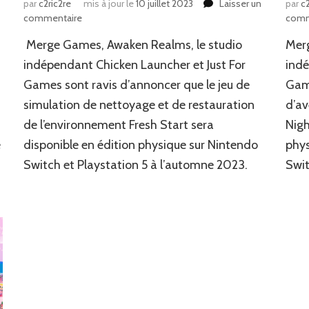
par
c2ric2re
mis à jour le
10 juillet 2023
Laisser un
par
c2
sur
commentaire
comm
News
Merge Games, Awaken Realms, le studio
Mer
JV
:
indépendant Chicken Launcher et Just For
ind
Simulation
Games sont ravis d’annoncer que le jeu de
Game
de
simulation de nettoyage et de restauration
d’av
nettoyage
de l’environnement Fresh Start sera
Nigh
e
disponible en édition physique sur Nintendo
phys
Switch et Playstation 5 à l’automne 2023.
Swit