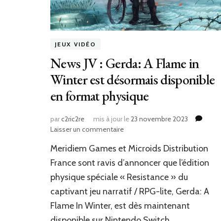
en
édition
physique
JEUX VIDÉO
News JV : Gerda: A Flame in
Winter est désormais disponible
en format physique
par
c2ric2re
mis à jour le
23 novembre 2023
sur
Laisser un commentaire
News
Meridiem Games et Microids Distribution
JV
:
France sont ravis d’annoncer que l’édition
Gerda:
physique spéciale « Resistance » du
A
captivant jeu narratif / RPG-lite, Gerda: A
Flame
in
Flame In Winter, est dès maintenant
Winter
disponible sur Nintendo Switch.