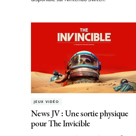
est
désormais
disponible
en
format
physique
JEUX VIDÉO
News JV : Une sortie physique
pour The Invicible