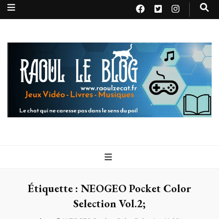
Raoul le
Le chat qui ne caresse pas dans le sens du poil
blog
Étiquette :
NEOGEO Pocket Color
Selection Vol.2;