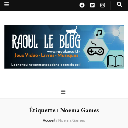
Raoul le
Le chat qui ne caresse pas dans le sens du poil
blog
Étiquette :
Noema Games
Accueil
/
Noema Games