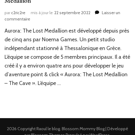
Medallion
par
c2ric2re
mis à jour le
22 septembre 2022
Laisser un
sur
commentaire
News
Aurora: The Lost Medallion est développé depuis près
JV
:
de cinq ans par Noema Games. Un petit studio
Découvrez
indépendant stationné à Thessalonique en Grèce.
Aurora:
L’équipe se compose de 5 membres principaux. Il a été
The
Lost
créé il y a environ quatre ans pour développer le jeu
Medallion
d’aventure point & click « Aurora: The Lost Medallion
– The Cave ». L’équipe …
2026 Copyright
Raoul le blog
.
Blossom Mommy Blog | Développé
par
Blossom Themes
.Propulsé par
WordPress
.