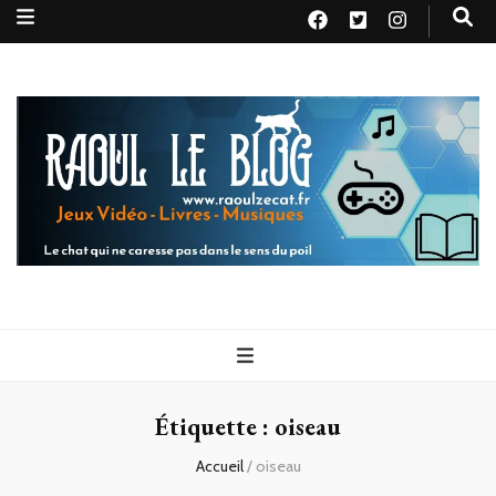
Raoul le
Le chat qui ne caresse pas dans le sens du poil
blog
Étiquette :
oiseau
Accueil
/
oiseau