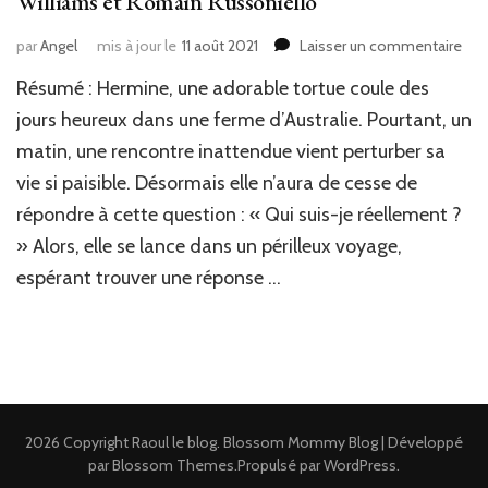
Williams et Romain Russoniello
sur
par
Angel
mis à jour le
11 août 2021
Laisser un commentaire
J’ai
Résumé : Hermine, une adorable tortue coule des
lu
:
jours heureux dans une ferme d’Australie. Pourtant, un
le
matin, une rencontre inattendue vient perturber sa
voy
vie si paisible. Désormais elle n’aura de cesse de
d’H
de
répondre à cette question : « Qui suis-je réellement ?
Lyd
» Alors, elle se lance dans un périlleux voyage,
Lem
Wil
espérant trouver une réponse …
et
Rom
Rus
2026 Copyright
Raoul le blog
.
Blossom Mommy Blog | Développé
par
Blossom Themes
.Propulsé par
WordPress
.