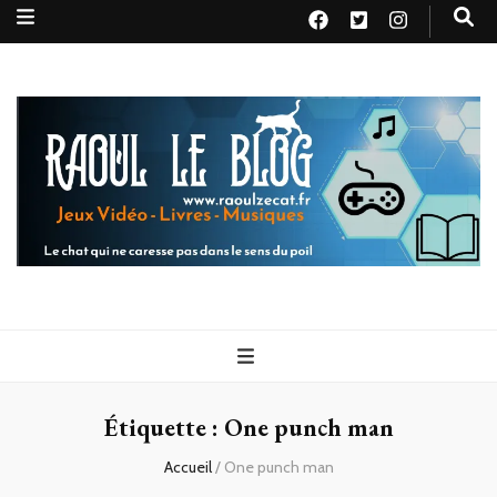
Raoul le
Le chat qui ne caresse pas dans le sens du poil
blog
Étiquette :
One punch man
Accueil
/
One punch man