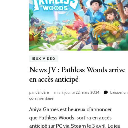
JEUX VIDÉO
News JV : Pathless Woods arrive
en accès anticipé
par
c2ric2re
mis à jour le
22 mars 2024
Laisser un
sur
commentaire
News
Aniya Games est heureux d’annoncer
JV
:
que Pathless Woods sortira en accès
Pathless
anticipé sur PC via Steam le 3 avril. Le jeu