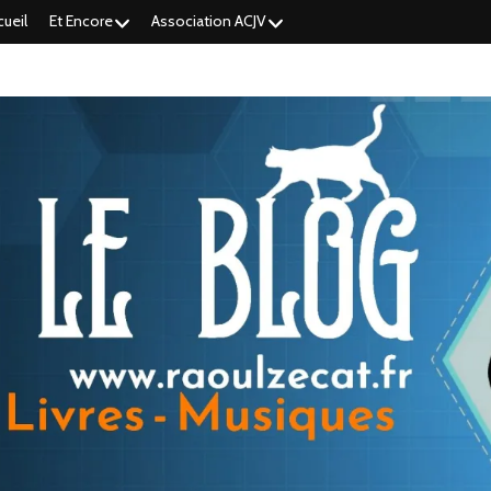
cueil
Et Encore
Association ACJV