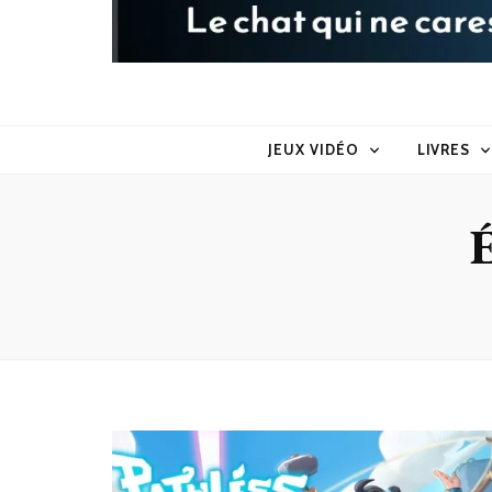
Raoul le 
Le chat qui ne caresse pas dans le sens du poil
JEUX VIDÉO
LIVRES
É