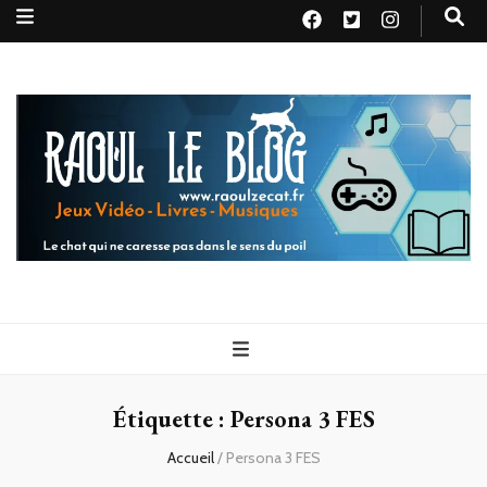
Raoul le
Le chat qui ne caresse pas dans le sens du poil
blog
Étiquette :
Persona 3 FES
Accueil
/
Persona 3 FES