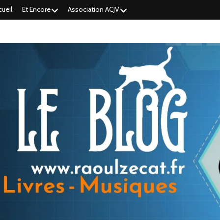
cueil
Et Encore
Association ACJV