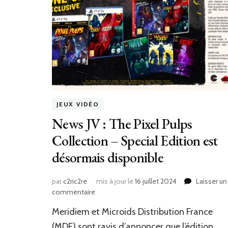
JEUX VIDÉO
News JV : The Pixel Pulps
Collection – Special Edition est
désormais disponible
par
c2ric2re
mis à jour le
16 juillet 2024
Laisser un
sur
commentaire
News
Meridiem et Microids Distribution France
JV
:
(MDF) sont ravis d’annoncer que l’édition