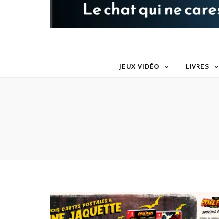
Raoul le 
Le chat qui ne caresse pas dans le sens du poil
JEUX VIDÉO
LIVRES