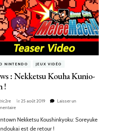
FO NINTENDO
JEUX VIDÉO
ws : Nekketsu Kouha Kunio-
 !
ric2re
le
25 août 2019
Laisser un
sur
entaire
News
ntown Nekketsu Koushinkyoku: Soreyuke
:
Nekketsu
ndoukai est de retour !
Kouha