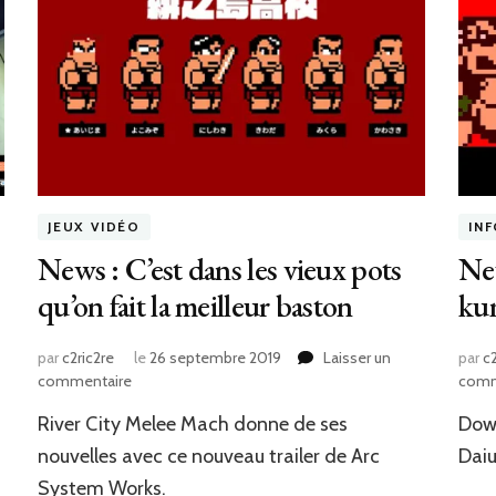
JEUX VIDÉO
IN
News : C’est dans les vieux pots
Ne
qu’on fait la meilleur baston
kun
par
c2ric2re
le
26 septembre 2019
Laisser un
par
c2
sur
commentaire
comm
News
River City Melee Mach donne de ses
Dow
:
C’est
nouvelles avec ce nouveau trailer de Arc
Daiu
dans
System Works.