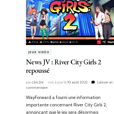
JEUX VIDÉO
News JV : River City Girls 2
repoussé
par
c2ric2re
mis à jour le
10 août 2022
Laisser un
sur
commentaire
News
‎WayForward a fourni une information
JV
:
importante concernant River City Girls 2,
River
annonçant que le jeu sera désormais