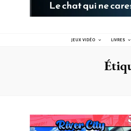
Raoul le 
Le chat qui ne caresse pas dans le sens du poil
JEUX VIDÉO
LIVRES
Étiq