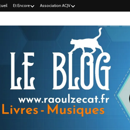
cueil
Et Encore
Association ACJV