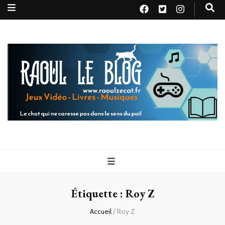
Raoul le
Le chat qui ne caresse pas dans le sens du poil
blog
Étiquette :
Roy Z
Accueil
/
Roy Z