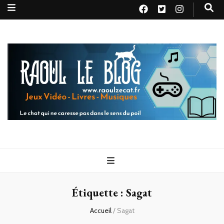
Raoul le
Le chat qui ne caresse pas dans le sens du poil
blog
Étiquette :
Sagat
Accueil
/
Sagat