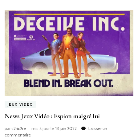
JEUX VIDÉO
News Jeux Vidéo : Espion malgré lui
par
c2ric2re
mis à jour le
13 juin 2022
Laisser un
sur
commentaire