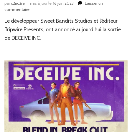
par
c2ric2re
mis à jour le
16 juin 2023
Laisser un
sur
commentaire
News
Le développeur Sweet Bandits Studios et l’éditeur
JV
:
Tripwire Presents, ont annoncé aujourd’hui la sortie
Deceive
de DECEIVE INC.
Inc.
est
disponible