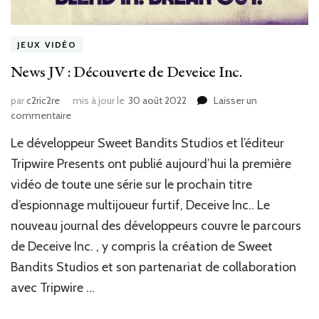
JEUX VIDÉO
News JV : Découverte de Deveice Inc.
par
c2ric2re
mis à jour le
30 août 2022
Laisser un
sur
commentaire
News
‎Le développeur‎‎ ‎‎Sweet Bandits Studios‎‎ et l’éditeur
JV
:
‎‎Tripwire Presents‎‎ ‎‎ont publié aujourd’hui la première
Découverte
vidéo de toute une série sur le prochain titre
de
d’espionnage multijoueur furtif, ‎‎Deceive Inc.. Le
Deveice
Inc.
nouveau journal des développeurs couvre le parcours
de ‎Deceive Inc. , y compris la création de Sweet
Bandits Studios et son partenariat de collaboration
avec Tripwire …