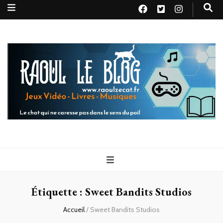
Raoul le
Le chat qui ne caresse pas dans le sens du poil
blog
Étiquette :
Sweet Bandits Studios
Accueil
/
Sweet Bandits Studios