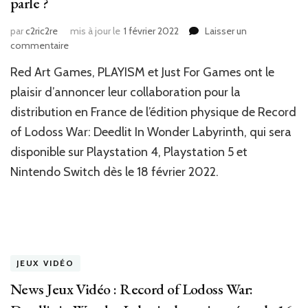
parle ?
par
c2ric2re
mis à jour le
1 février 2022
Laisser un
sur
commentaire
News
Red Art Games, PLAYISM et Just For Games ont le
Jeux
Vidéo
plaisir d’annoncer leur collaboration pour la
:
distribution en France de l’édition physique de Record
La
of Lodoss War: Deedlit In Wonder Labyrinth, qui sera
Guerre
de
disponible sur Playstation 4, Playstation 5 et
Lodoss
Nintendo Switch dès le 18 février 2022.
ça
vous
parle
?
JEUX VIDÉO
News Jeux Vidéo : Record of Lodoss War: