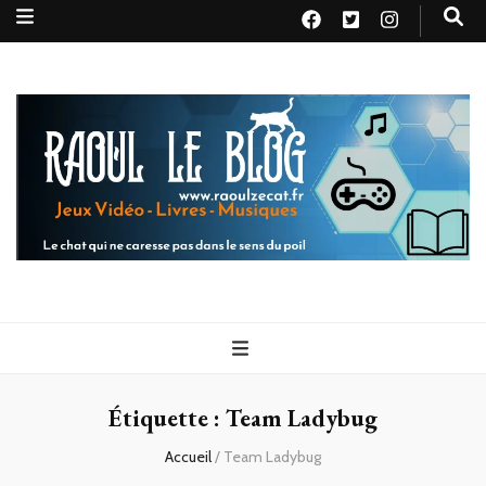
Raoul le
Le chat qui ne caresse pas dans le sens du poil
blog
Étiquette :
Team Ladybug
Accueil
/
Team Ladybug