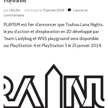
Playstation
par
c2ric2re
mis à jour le
11 janvier 2024
Laisser un
sur
commentaire
News
PLAYISM est fier d’annoncer que Touhou Luna Nights,
JV
:
le jeu d’action et d’exploration en 2D développé par
Touhou
Team Ladybug et WSS playground sera disponible
Luna
sur PlayStation 4 et PlayStation 5 le 25 janvier 2024.
Nights
arrive
sur
Playstation