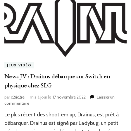
JEUX VIDÉO
News JV : Drainus débarque sur Switch en
physique chez SLG
par
c2ric2re
mis à jour le
17 novembre 2022
Laisser un
sur
commentaire
News
Le plus récent des shoot ’em up, Drainus, est prêt à
JV
:
débarquer. Drainus est signé par Ladybug, un petit
Drainus