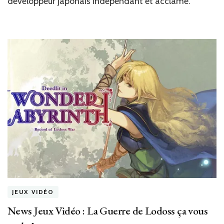
développeur japonais indépendant et acclamé.
débarque
sur
Switch
en
physique
chez
SLG
JEUX VIDÉO
News Jeux Vidéo : La Guerre de Lodoss ça vous