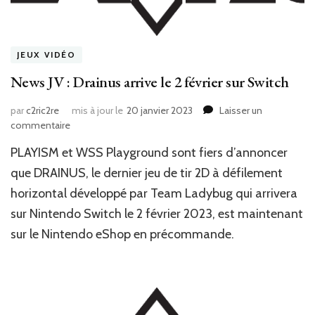
JEUX VIDÉO
News JV : Drainus arrive le 2 février sur Switch
par
c2ric2re
mis à jour le
20 janvier 2023
Laisser un
sur
commentaire
News
PLAYISM et WSS Playground sont fiers d’annoncer
JV
:
que DRAINUS, le dernier jeu de tir 2D à défilement
Drainus
horizontal développé par Team Ladybug qui arrivera
arrive
sur Nintendo Switch le 2 février 2023, est maintenant
le
2
sur le Nintendo eShop en précommande.
février
sur
Switch