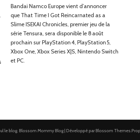
News
Bandai Namco Europe vient d’annoncer
JV
:
que That Time I Got Reincarnated as a
o
Bandai
Slime ISEKAI Chronicles, premier jeu de la
Namco
série Tensura, sera disponible le 8 août
dévoile
That
prochain sur PlayStation 4, PlayStation 5,
Time
Xbox One, Xbox Series X|S, Nintendo Switch
I
Got
et PC.
s
Reincarnated
as
a
Slime
ISEKAI
Chronicles
ul le blog
.
Blossom Mommy Blog | Développé par
Blossom Themes
.Pro