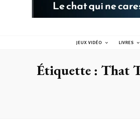
Raoul le 
Le chat qui ne caresse pas dans le sens du poil
JEUX VIDÉO
LIVRES
Étiquette :
That T