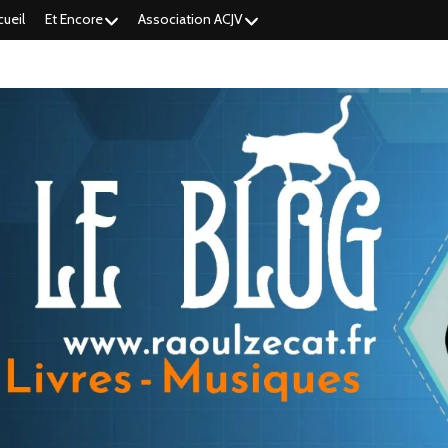
cueil
Et Encore
Association ACJV