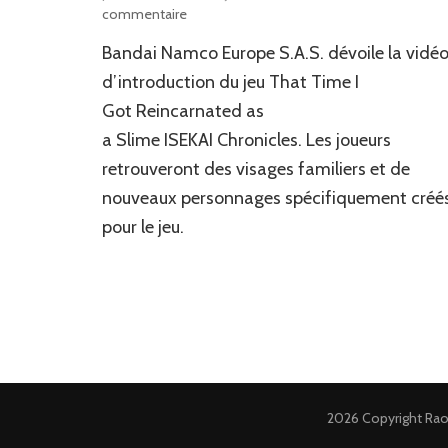
sur
commentaire
News
Bandai Namco Europe S.A.S. dévoile la vidé
JV
:
d’introduction du jeu That Time I
Des
Got Reincarnated as
infos
a Slime ISEKAI Chronicles. Les joueurs
complémentaires
concernant
retrouveront des visages familiers et de
That
nouveaux personnages spécifiquement créé
Time
I
pour le jeu.
Got Reincarnated as
a Slime ISEKAI Chronicles
2026 Copyright
Rao