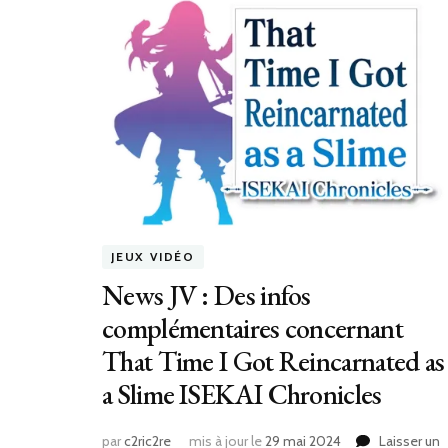
JEUX VIDÉO
News JV : Des infos
complémentaires concernant
That Time I Got Reincarnated as
a Slime ISEKAI Chronicles
par
c2ric2re
mis à jour le
29 mai 2024
Laisser un