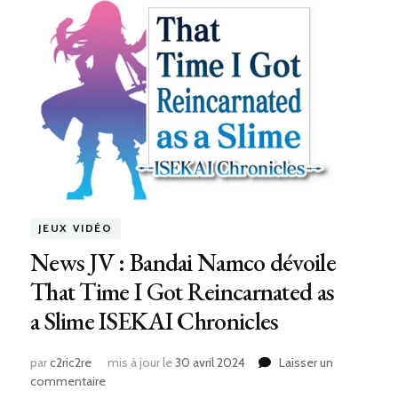
JEUX VIDÉO
News JV : Bandai Namco dévoile
That Time I Got Reincarnated as
a Slime ISEKAI Chronicles
par
c2ric2re
mis à jour le
30 avril 2024
Laisser un
sur
commentaire