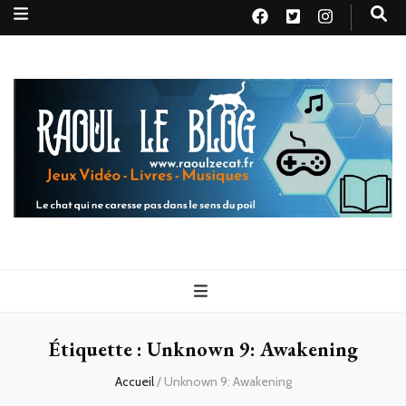
Raoul le
Le chat qui ne caresse pas dans le sens du poil
blog
Étiquette :
Unknown 9: Awakening
Accueil
/
Unknown 9: Awakening