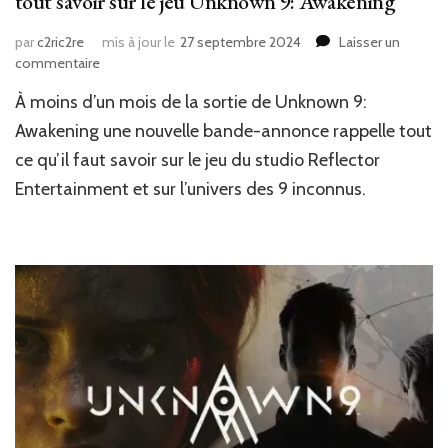
tout savoir sur le jeu Unknown 9: Awakening
par
c2ric2re
mis à jour le
27 septembre 2024
Laisser un
sur
commentaire
News
À moins d’un mois de la sortie de Unknown 9:
JV
:
Awakening une nouvelle bande-annonce rappelle tout
Une
ce qu’il faut savoir sur le jeu du studio Reflector
nouvelle
Entertainment et sur l’univers des 9 inconnus.
bande-
annonce
pour
tout
savoir
sur
le
jeu
Unknown
9:
Awakening