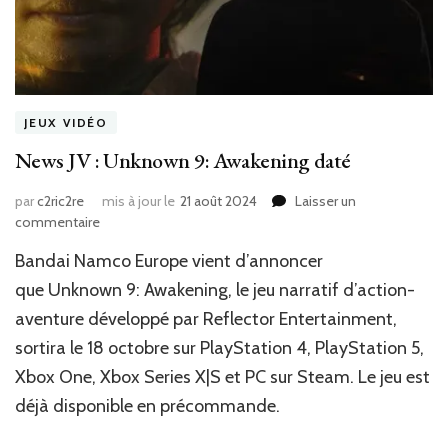
JEUX VIDÉO
News JV : Unknown 9: Awakening daté
par
c2ric2re
mis à jour le
21 août 2024
Laisser un
sur
commentaire
News
Bandai Namco Europe vient d’annoncer
JV
:
que Unknown 9: Awakening, le jeu narratif d’action-
Unknown
aventure développé par Reflector Entertainment,
9:
sortira le 18 octobre sur PlayStation 4, PlayStation 5,
Awakening
daté
Xbox One, Xbox Series X|S et PC sur Steam. Le jeu est
déjà disponible en précommande.