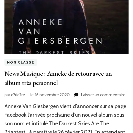
NON CLASSÉ
News Musique : Anneke de retour avec un
album très personnel
sur
par
c2ric2re
le
16 novembre 2020
Laisser un commentaire
New
Anneke Van Giesbergen vient d’annoncer sur sa page
Mus
:
Facebook l’arrivée prochaine d’un nouvel album sous
Ann
son nom et intitulé The Darkest Skies Are The
de
Brightest , à paraître le 26 février 2021. En attendant
reto