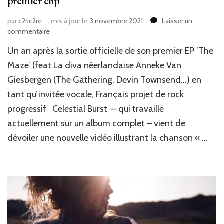
premier clip
par
c2ric2re
mis à jour le
3 novembre 2021
Laisser un
sur
commentaire
News
‎Un an après la sortie officielle de son premier EP ‎‎’The
Musique
:
Maze’ ‎‎(feat.‎‎La diva néerlandaise Anneke Van
Celestial
Giesbergen (The Gathering, Devin Townsend…) en
Burst
tant qu’invitée vocale, Français projet‎ de ‎‎rock
dévoile
son
progressif ‎‎ ‎‎ ‎‎Celestial Burst‎‎ ‎‎ – qui travaille
premier
actuellement sur un album complet – vient de
clip
dévoiler une nouvelle vidéo illustrant la chanson ‎‎« …