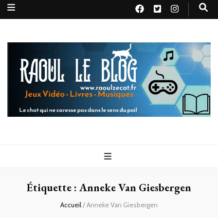
Raoul le
Le chat qui ne caresse pas dans le sens du poil
blog
Étiquette :
Anneke Van Giesbergen
Accueil
/
Anneke Van Giesbergen