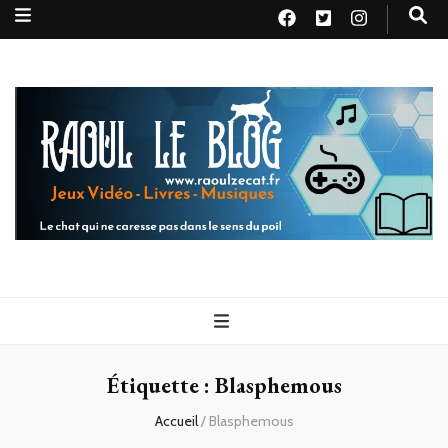
Raoul le
Le chat qui ne caresse pas dans le sens du poil
blog
Étiquette :
Blasphemous
Accueil
/
Blasphemous