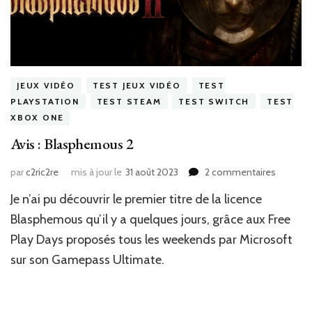
JEUX VIDÉO
TEST JEUX VIDÉO
TEST
PLAYSTATION
TEST STEAM
TEST SWITCH
TEST
XBOX ONE
Avis : Blasphemous 2
sur
par
c2ric2re
mis à jour le
31 août 2023
2 commentaires
Avis
Je n’ai pu découvrir le premier titre de la licence
:
Blasph
Blasphemous qu’il y a quelques jours, grâce aux Free
2
Play Days proposés tous les weekends par Microsoft
sur son Gamepass Ultimate.