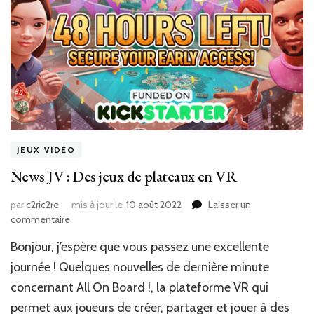
JEUX VIDÉO
News JV : Des jeux de plateaux en VR
par
c2ric2re
mis à jour le
10 août 2022
Laisser un
sur
commentaire
News
Bonjour, j’espère que vous passez une excellente
JV
:
journée ! Quelques nouvelles de dernière minute
Des
concernant All On Board !, la plateforme VR qui
jeux
permet aux joueurs de créer, partager et jouer à des
de