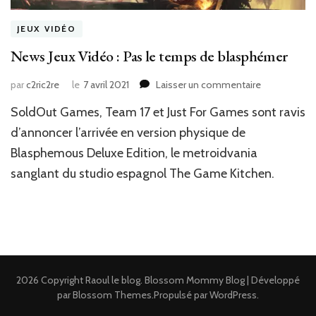
JEUX VIDÉO
News Jeux Vidéo : Pas le temps de blasphémer
sur
par
c2ric2re
le
7 avril 2021
Laisser un commentaire
News
SoldOut Games, Team 17 et Just For Games sont ravis
Jeux
Vidéo
d’annoncer l’arrivée en version physique de
:
Blasphemous Deluxe Edition, le metroidvania
Pas
sanglant du studio espagnol The Game Kitchen.
le
temps
de
blasphémer
2026 Copyright
Raoul le blog
.
Blossom Mommy Blog | Développé
par
Blossom Themes
.Propulsé par
WordPress
.