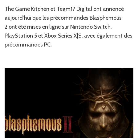
News
The Game Kitchen et Team17 Digital ont annoncé
JV
:
aujourd’hui que les précommandes Blasphemous
Blasphemous
2 ont été mises en ligne sur Nintendo Switch,
II
PlayStation 5 et Xbox Series X|S, avec également des
est
disponible
précommandes PC.
en
précommande