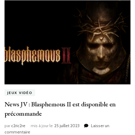
JEUX VIDÉO
News JV : Blasphemous II est disponible en
précommande
par
c2ric2re
mis à jour le
25 juillet 2023
Laisser un
sur
commentaire