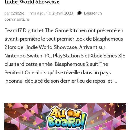
Indie World Showcase
par
c2ric2re
mis à jour le
21 avril 2023
Laisser un
sur
commentaire
News
Team17 Digital et The Game Kitchen ont présenté en
JV
:
avant-première le tout premier look de Blasphemous
Blasphemous
2 lors de l’Indie World Showcase. Arrivant sur
II
Nintendo Switch, PC, PlayStation 5 et Xbox Series X|S
annoncé
durant
plus tard cette année, Blasphemous 2 suit The
le
Penitent One alors qu’il se réveille dans un pays
Indie
World
inconnu, déplacé de son dernier lieu de repos, et …
Showcase