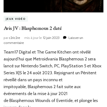
JEUX VIDÉO
Avis JV : Blasphemous 2 daté
par
c2ric2re
mis à jour le
12 juin 2023
Laisser un
sur
commentaire
Avis
Team17 Digital et The Game Kitchen ont révélé
JV
:
aujourd’hui que Metroidvania Blasphemous 2 sera
Blasphemous
lancé sur Nintendo Switch, PC, PlayStation 5 et Xbox
2
Series X|S le 24 août 2023. Rejoignant un Pénitent
daté
réveillé dans un pays inconnu et
impitoyable, Blasphemous 2 fait suite aux
événements de la mise à jour 2021
de Blasphemous Wounds of Eventide, et plonge les