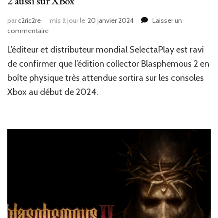
2 aussi sur XBox
par
c2ric2re
mis à jour le
20 janvier 2024
Laisser un
sur
commentaire
News
L’éditeur et distributeur mondial SelectaPlay est ravi
JV
:
de confirmer que l’édition collector Blasphemous 2 en
L’édition
boîte physique très attendue sortira sur les consoles
collector
Xbox au début de 2024.
pour
Blasphemous
2 aussi
sur
XBox