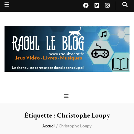
Raoul le
Le chat qui ne caresse pas dans le sens du poil
blog
Étiquette :
Christophe Loupy
Accueil
/
Christophe Loupy