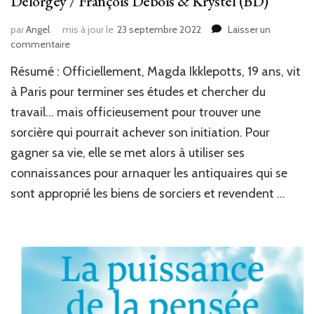
Delorgey / François Debois & Krystel (BD)
par
Angel
mis à jour le
23 septembre 2022
Laisser un
sur
commentaire
J’ai
Résumé : Officiellement, Magda Ikklepotts, 19 ans, vit
lu
:
à Paris pour terminer ses études et chercher du
Magda
travail… mais officieusement pour trouver une
Inkklepotts
sorcière qui pourrait achever son initiation. Pour
l’intégrale
de
gagner sa vie, elle se met alors à utiliser ses
Pascale
connaissances pour arnaquer les antiquaires qui se
Delorgey
/
sont approprié les biens de sorciers et revendent …
François
Debois
&
Krystel
(BD)