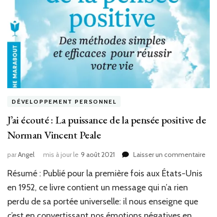
DÉVELOPPEMENT PERSONNEL
J’ai écouté : La puissance de la pensée positive de
Norman Vincent Peale
sur
par
Angel
mis à jour le
9 août 2021
Laisser un commentaire
J’ai
Résumé : Publié pour la première fois aux États-Unis
éco
:
en 1952, ce livre contient un message qui n’a rien
La
perdu de sa portée universelle: il nous enseigne que
pui
c’est en convertissant nos émotions négatives en
de