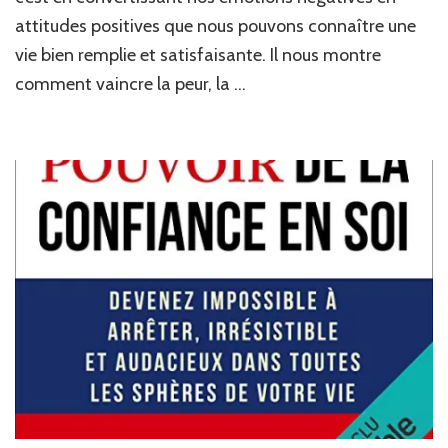
la
attitudes positives que nous pouvons connaître une
pen
vie bien remplie et satisfaisante. Il nous montre
posi
de
comment vaincre la peur, la …
Nor
Vin
Pea