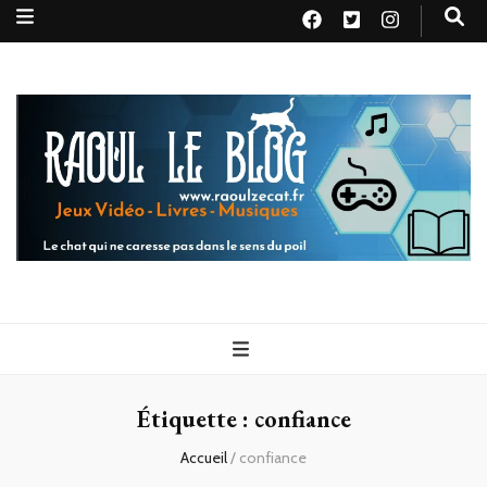
Raoul le
Le chat qui ne caresse pas dans le sens du poil
blog
Étiquette :
confiance
Accueil
/
confiance