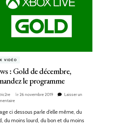
UX VIDÉO
ws : Gold de décembre,
mandez le programme
ric2re
le
26 novembre 2019
Laisser un
sur
entaire
News
age ci dessous parle d’elle même, du
:
Gold
d, du moins lourd, du bon et du moins
de