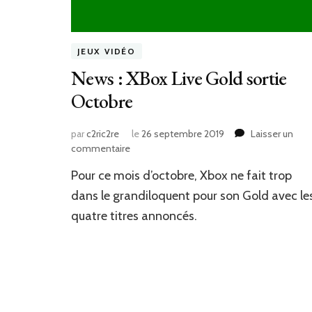
JEUX VIDÉO
News : XBox Live Gold sortie
Octobre
par
c2ric2re
le
26 septembre 2019
Laisser un
sur
commentaire
News
Pour ce mois d’octobre, Xbox ne fait trop
:
XBox
dans le grandiloquent pour son Gold avec le
Live
quatre titres annoncés.
Gold
sortie
Octobre