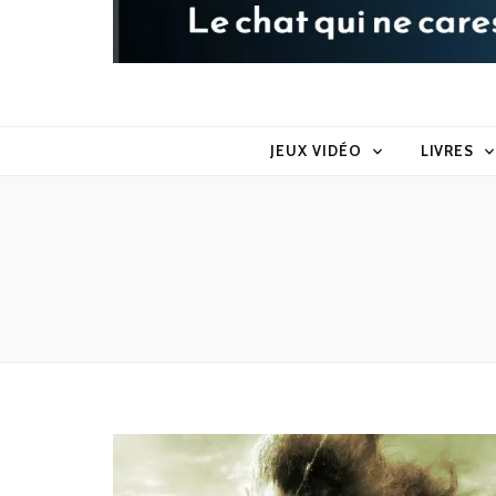
Raoul le 
Le chat qui ne caresse pas dans le sens du poil
JEUX VIDÉO
LIVRES