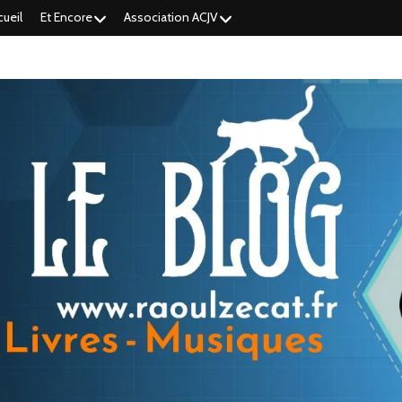
cueil
Et Encore
Association ACJV