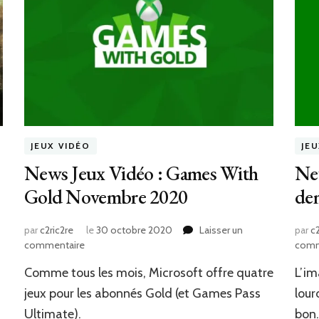
JEUX VIDÉO
JE
News Jeux Vidéo : Games With
Ne
Gold Novembre 2020
de
par
c2ric2re
le
30 octobre 2020
Laisser un
par
c2
sur
commentaire
comm
News
Comme tous les mois, Microsoft offre quatre
L’im
Jeux
Vidéo
jeux pour les abonnés Gold (et Games Pass
lour
:
Ultimate).
bon.