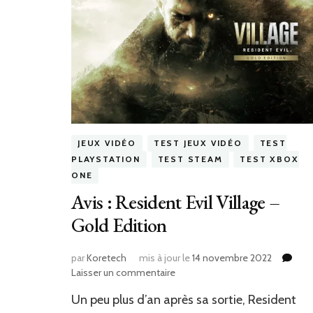
JEUX VIDÉO
TEST JEUX VIDÉO
TEST
PLAYSTATION
TEST STEAM
TEST XBOX
ONE
Avis : Resident Evil Village –
Gold Edition
par
Koretech
mis à jour le
14 novembre 2022
sur
Laisser un commentaire
Avis
Un peu plus d’an après sa sortie, Resident
: