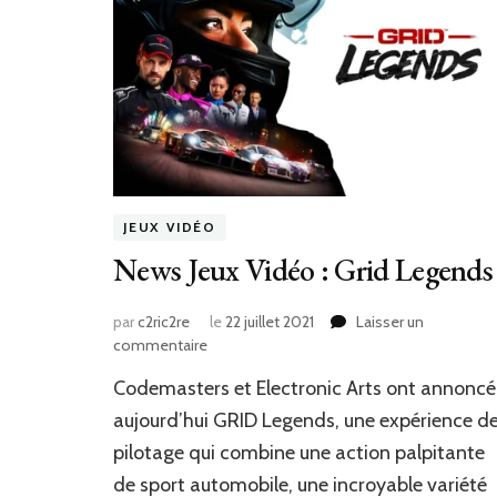
JEUX VIDÉO
News Jeux Vidéo : Grid Legends
par
c2ric2re
le
22 juillet 2021
Laisser un
sur
commentaire
News
Codemasters et Electronic Arts ont annoncé
Jeux
Vidéo
aujourd’hui GRID Legends, une expérience d
:
pilotage qui combine une action palpitante
Grid
de sport automobile, une incroyable variété
Legends