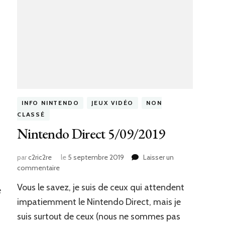
INFO NINTENDO
JEUX VIDÉO
NON
CLASSÉ
Nintendo Direct 5/09/2019
par
c2ric2re
le
5 septembre 2019
Laisser un
sur
commentaire
Nintendo
Vous le savez, je suis de ceux qui attendent
Direct
e
5/09/2019
impatiemment le Nintendo Direct, mais je
suis surtout de ceux (nous ne sommes pas