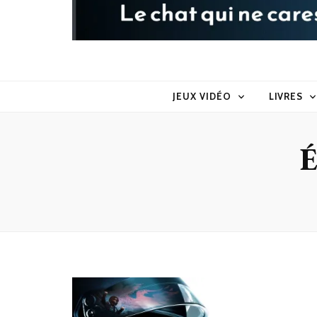
Raoul le 
Le chat qui ne caresse pas dans le sens du poil
JEUX VIDÉO
LIVRES
É