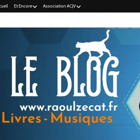
cueil
Et Encore
Association ACJV