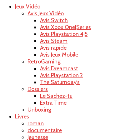
Jeux Vidéo
Raoul le
Avis Jeux Vidéo
Avis Switch
Avis Xbox One|Series
Avis Playstation 4|5
Avis Steam
blog
Avis rapide
Avis Jeux Mobile
RetroGaming
Avis Dreamcast
Avis Playstation 2
The Saturnday’s
Dossiers
Le Sachez-tu
Extra Time
Unboxing
Livres
roman
documentaire
Jeunesse