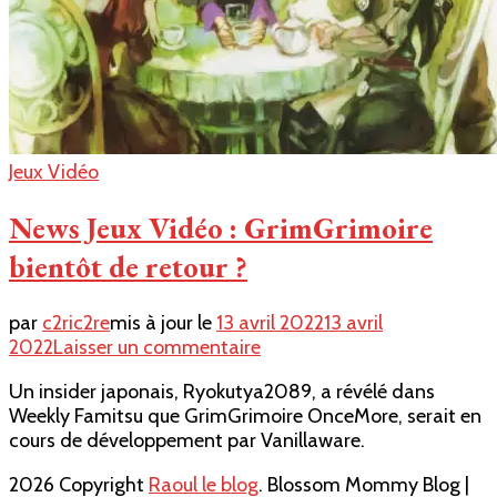
Jeux Vidéo
News Jeux Vidéo : GrimGrimoire
bientôt de retour ?
par
c2ric2re
mis à jour le
13 avril 2022
13 avril
sur
2022
Laisser un commentaire
News
Un insider japonais, Ryokutya2089, a révélé dans
Jeux
Weekly Famitsu que GrimGrimoire OnceMore, serait en
Vidéo
cours de développement par Vanillaware.
:
GrimGrimoire
2026 Copyright
Raoul le blog
.
Blossom Mommy Blog |
bientôt