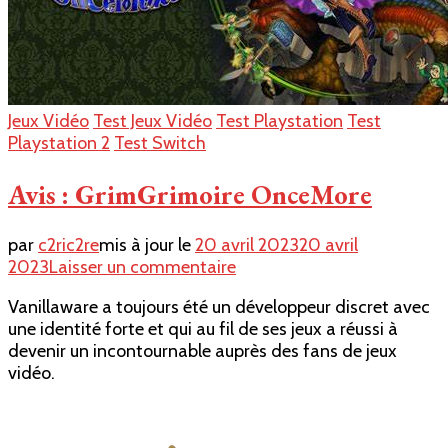
Jeux Vidéo
Test Jeux Vidéo
Test Playstation
Test
Playstation 2
Test Switch
Avis : GrimGrimoire OnceMore
par
c2ric2re
mis à jour le
20 avril 2023
20 avril
sur
2023
Laisser un commentaire
Avis
Vanillaware a toujours été un développeur discret avec
:
une identité forte et qui au fil de ses jeux a réussi à
GrimGrimoire
devenir un incontournable auprès des fans de jeux
OnceMore
vidéo.