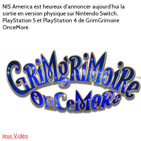
News
NIS America est heureux d’annoncer aujourd’hui la
JV
sortie en version physique sur Nintendo Switch,
:
PlayStation 5 et PlayStation 4 de GrimGrimoire
GrimGrimoire
OnceMore.
OnceMore
est
disponible
Jeux Vidéo