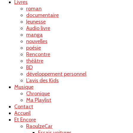
Livres
roman
documentaire
Jeunesse
Audio livre
manga
nouvelles
poésie
Rencontre
théâtre
BD
développement personnel
L’avis des Kids
Musique
Chronique
Ma Playlist
Contact
Accueil
Et Encore
RaoulzeCar
Essais voitures