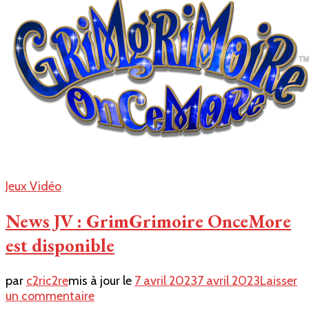
Jeux Vidéo
News JV : GrimGrimoire OnceMore
est disponible
par
c2ric2re
mis à jour le
7 avril 2023
7 avril 2023
Laisser
sur
un commentaire