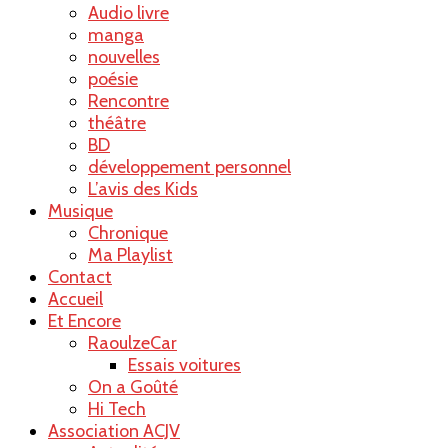
Audio livre
manga
nouvelles
poésie
Rencontre
théâtre
BD
développement personnel
L’avis des Kids
Musique
Chronique
Ma Playlist
Contact
Accueil
Et Encore
RaoulzeCar
Essais voitures
On a Goûté
Hi Tech
Association ACJV