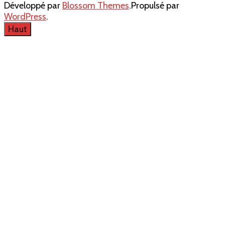
Développé par
Blossom Themes
.Propulsé par
de
WordPress
.
retour
Haut
?