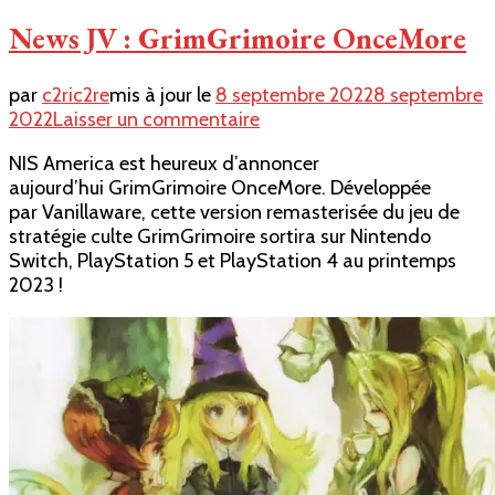
News JV : GrimGrimoire OnceMore
par
c2ric2re
mis à jour le
8 septembre 2022
8 septembre
sur
2022
Laisser un commentaire
News
NIS America est heureux d’annoncer
JV
aujourd’hui GrimGrimoire OnceMore. Développée
:
par Vanillaware, cette version remasterisée du jeu de
GrimGrimoire
stratégie culte GrimGrimoire sortira sur Nintendo
OnceMore
Switch, PlayStation 5 et PlayStation 4 au printemps
2023 !