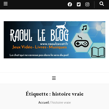
Raoul le
Le chat qui ne caresse pas dans le sens du poil
blog
Étiquette :
histoire vraie
Accueil
/
histoire vraie