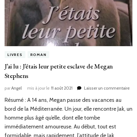
LIVRES
ROMAN
J’ai lu : J’étais leur petite esclave de Megan
Stephens
sur
par
Angel
mis à jour le
11 août 2021
Laisser un commentaire
J’ai
Résumé : A 14 ans, Megan passe des vacances au
lu
:
bord de la Méditerranée. Un jour, elle rencontre Jak, un
J’éta
homme plus âgé qu’elle, dont elle tombe
leur
immédiatement amoureuse. Au début, tout est
peti
esc
formidable, mais rapidement, l’attitude de Jak