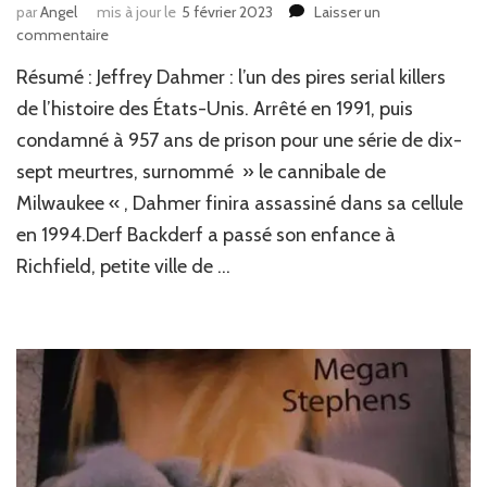
par
Angel
mis à jour le
5 février 2023
Laisser un
sur
commentaire
J’ai
Résumé : Jeffrey Dahmer : l’un des pires serial killers
lu
:
de l’histoire des États-Unis. Arrêté en 1991, puis
Mon
condamné à 957 ans de prison pour une série de dix-
ami
sept meurtres, surnommé » le cannibale de
Dahmer
de
Milwaukee « , Dahmer finira assassiné dans sa cellule
Derf
en 1994.Derf Backderf a passé son enfance à
Backderf
(BD)
Richfield, petite ville de …