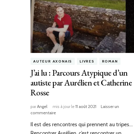
AUTEUR AXONAIS
LIVRES
ROMAN
J’ai lu : Parcours Atypique d’un
autiste par Aurélien et Catherine
Rosse
par
Angel
mis à jour le
11 août 2021
Laisser un
sur
commentaire
J’ai
Il est des rencontres qui prennent au tripes…
lu
:
Rencontrer Aurélien, c’est rencontrer un