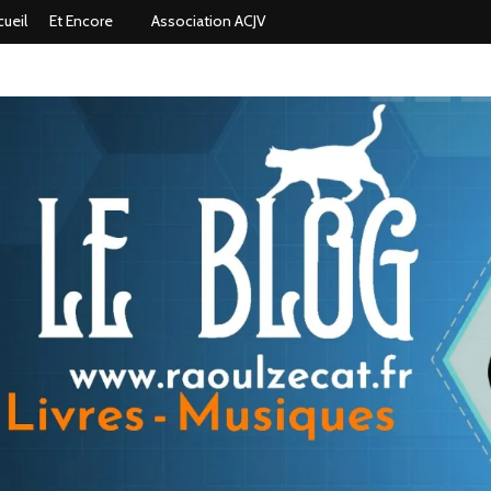
cueil
Et Encore
Association ACJV