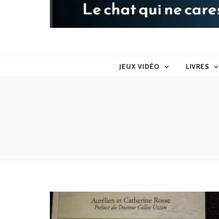
Raoul le 
Le chat qui ne caresse pas dans le sens du poil
JEUX VIDÉO
LIVRES