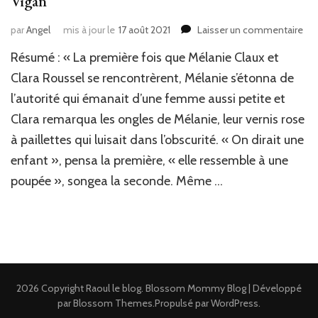
Vigan
sur
par
Angel
mis à jour le
17 août 2021
Laisser un commentaire
J’ai
Résumé : « La première fois que Mélanie Claux et
lu
:
Clara Roussel se rencontrèrent, Mélanie s’étonna de
Les
l’autorité qui émanait d’une femme aussi petite et
enf
Clara remarqua les ongles de Mélanie, leur vernis rose
son
roi
à paillettes qui luisait dans l’obscurité. « On dirait une
de
enfant », pensa la première, « elle ressemble à une
Del
de
poupée », songea la seconde. Même …
Vig
2026 Copyright
Raoul le blog
.
Blossom Mommy Blog | Développé
par
Blossom Themes
.Propulsé par
WordPress
.