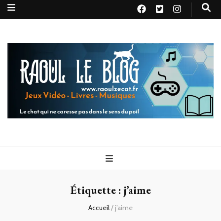
Raoul le
Le chat qui ne caresse pas dans le sens du poil
blog
Étiquette :
j’aime
Accueil
/
j’aime