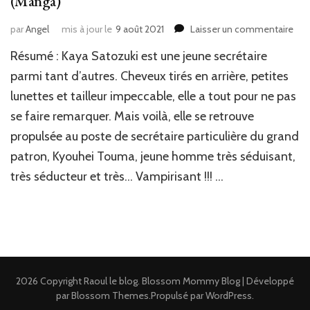
(Manga)
sur
par
Angel
mis à jour le
9 août 2021
Laisser un commentaire
J’ai
Résumé : Kaya Satozuki est une jeune secrétaire
lu
:
parmi tant d’autres. Cheveux tirés en arrière, petites
Mid
lunettes et tailleur impeccable, elle a tout pour ne pas
Sec
se faire remarquer. Mais voilà, elle se retrouve
T1
de
propulsée au poste de secrétaire particulière du grand
To
patron, Kyouhei Touma, jeune homme très séduisant,
Oh
(Ma
très séducteur et très… Vampirisant !!! …
2026 Copyright
Raoul le blog
.
Blossom Mommy Blog | Développé
par
Blossom Themes
.Propulsé par
WordPress
.