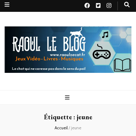
Raoul le
Le chat qui ne caresse pas dans le sens du poil
blog
Étiquette :
jeune
Accueil
/
jeune