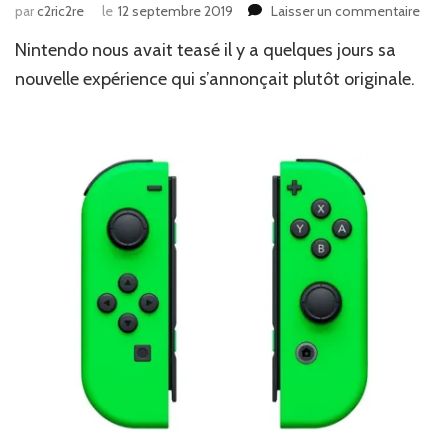
sur
par
c2ric2re
le
12 septembre 2019
Laisser un commentaire
New
Nintendo nous avait teasé il y a quelques jours sa
:
Une
nouvelle expérience qui s’annonçait plutôt originale.
aven
pas
co
les
autr