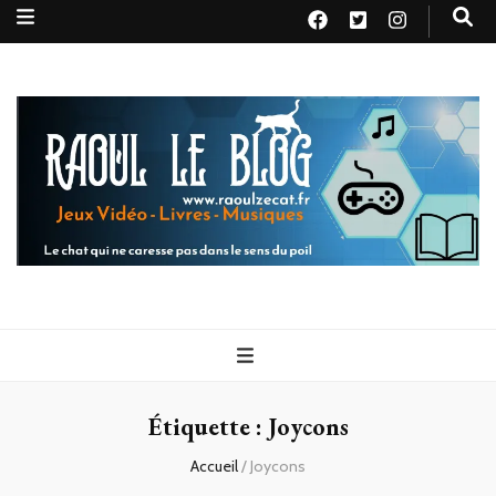
Raoul le
Le chat qui ne caresse pas dans le sens du poil
blog
Étiquette :
Joycons
Accueil
/
Joycons