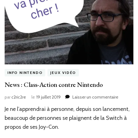
vous
en
Septemb
INFO NINTENDO
JEUX VIDÉO
News : Class-Action contre Nintendo
sur
par
c2ric2re
le
19 juillet 2019
Laisser un commentaire
News
Je ne l’apprendrai à personne, depuis son lancement,
:
Class-
beaucoup de personnes se plaignent de la Switch à
Action
propos de ses Joy-Con.
contre
Nintendo