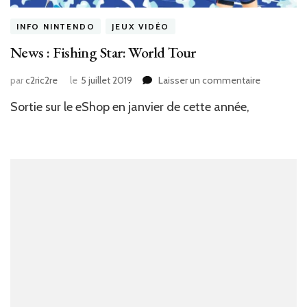
INFO NINTENDO
JEUX VIDÉO
News : Fishing Star: World Tour
sur
par
c2ric2re
le
5 juillet 2019
Laisser un commentaire
News
Sortie sur le eShop en janvier de cette année,
:
Fishing
Star:
World
Tour