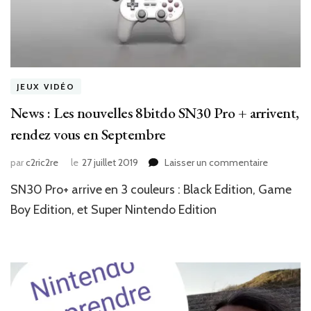
JEUX VIDÉO
News : Les nouvelles 8bitdo SN30 Pro + arrivent,
rendez vous en Septembre
sur
par
c2ric2re
le
27 juillet 2019
Laisser un commentaire
News
SN30 Pro+ arrive en 3 couleurs : Black Edition, Game
:
Les
Boy Edition, et Super Nintendo Edition
nouvelles
8bitdo
SN30
Pro
+
arrivent,
rendez