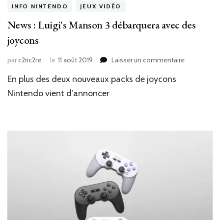
INFO NINTENDO
JEUX VIDÉO
News : Luigi's Manson 3 débarquera avec des
joycons
sur
par
c2ric2re
le
11 août 2019
Laisser un commentaire
News
En plus des deux nouveaux packs de joycons
:
Luigi's
Nintendo vient d’annoncer
Manson
3
débarquera
avec
des
joycons