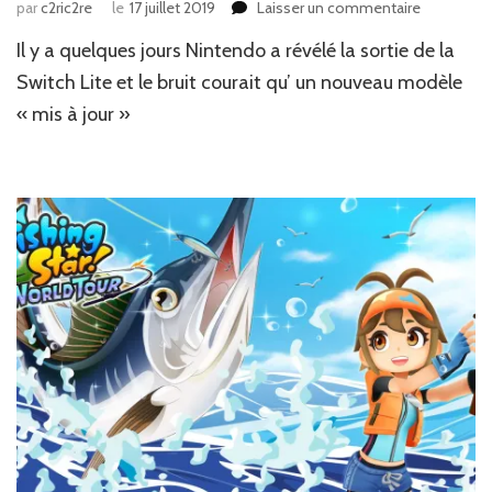
sur
par
c2ric2re
le
17 juillet 2019
Laisser un commentaire
News
Il y a quelques jours Nintendo a révélé la sortie de la
:
Switch,
Switch Lite et le bruit courait qu’ un nouveau modèle
nouvelle
« mis à jour »
batterie,
nouveaux
Joycons