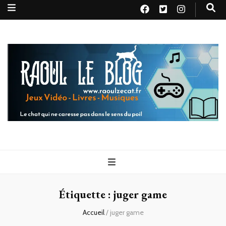
Raoul le
Le chat qui ne caresse pas dans le sens du poil
blog
Étiquette :
juger game
Accueil
/
juger game