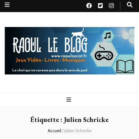
Raoul le
Le chat qui ne caresse pas dans le sens du poil
blog
Étiquette :
Julien Schricke
Accueil
/
Julien Schricke