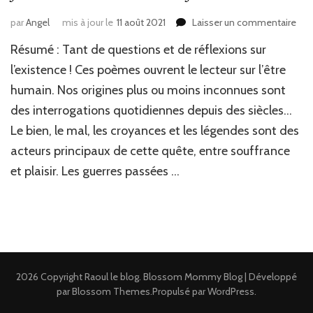
sur
par
Angel
mis à jour le
11 août 2021
Laisser un commentaire
J’ai
Résumé : Tant de questions et de réflexions sur
lu
:
l’existence ! Ces poèmes ouvrent le lecteur sur l’être
Rec
humain. Nos origines plus ou moins inconnues sont
de
des interrogations quotidiennes depuis des siècles…
Po
de
Le bien, le mal, les croyances et les légendes sont des
Juli
acteurs principaux de cette quête, entre souffrance
Sch
et plaisir. Les guerres passées …
2026 Copyright
Raoul le blog
.
Blossom Mommy Blog | Développé
par
Blossom Themes
.Propulsé par
WordPress
.