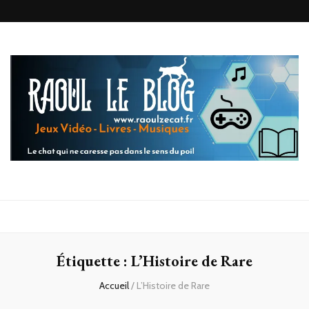
Raoul le
Le chat qui ne caresse pas dans le sens du poil
blog
Étiquette :
L’Histoire de Rare
Accueil
/
L’Histoire de Rare