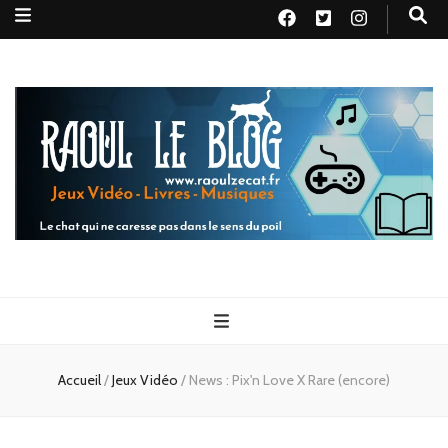
Raoul le
Le chat qui ne caresse pas dans le sens du poil
blog
Accueil
/
Jeux Vidéo
/
News : Pix'n Love X Rare (encore)