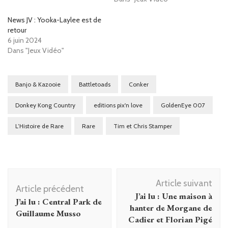
News JV : Yooka-Laylee est de
retour
6 juin 2024
Dans "Jeux Vidéo"
Banjo & Kazooie
Battletoads
Conker
Donkey Kong Country
editions pix'n love
GoldenEye 007
L’Histoire de Rare
Rare
Tim et Chris Stamper
Navigation
Article suivant
d'article
Article précédent
J’ai lu : Une maison à
J’ai lu : Central Park de
hanter de Morgane de
Guillaume Musso
Cadier et Florian Pigé