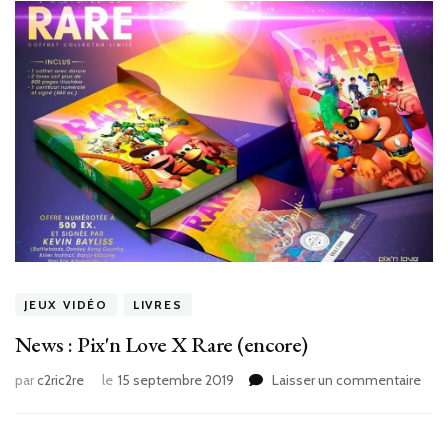
JEUX VIDÉO
LIVRES
News : Pix'n Love X Rare (encore)
sur
par
c2ric2re
le
15 septembre 2019
Laisser un commentaire
New
:
Pix'n