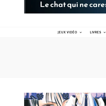
Raoul le 
Le chat qui ne caresse pas dans le sens du poil
JEUX VIDÉO
LIVRES