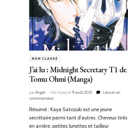
NON CLASSÉ
J’ai lu : Midnight Secretary T1 de
Tomu Ohmi (Manga)
par
Angel
mis à jour le
9 août 2021
Laisser un
sur
commentaire
J’ai
Résumé : Kaya Satozuki est une jeune
lu
:
secrétaire parmi tant d’autres. Cheveux tirés
Midnight
en arrière, petites lunettes et tailleur