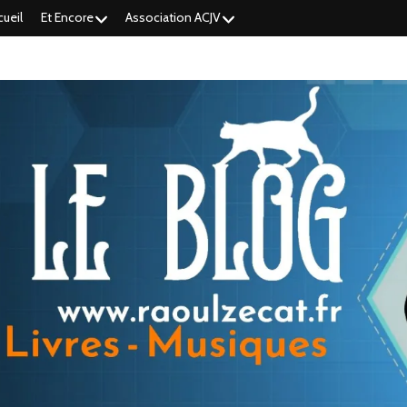
cueil
Et Encore
Association ACJV