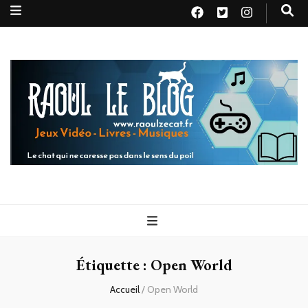
Raoul le
Le chat qui ne caresse pas dans le sens du poil
blog
Étiquette :
Open World
Accueil
/
Open World