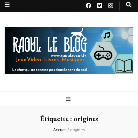
Raoul le
Le chat qui ne caresse pas dans le sens du poil
blog
Étiquette :
origines
Accueil
/
origines