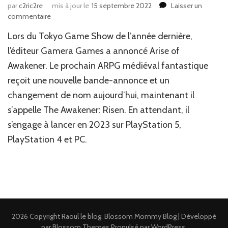
par
c2ric2re
mis à jour le
15 septembre 2022
Laisser un
sur
commentaire
News
Lors du Tokyo Game Show de l’année dernière,
JV
:
l’éditeur Gamera Games a annoncé Arise of
Arise
Awakener. Le prochain ARPG médiéval fantastique
of
reçoit une nouvelle bande-annonce et un
Awakener
change
changement de nom aujourd’hui, maintenant il
de
s’appelle The Awakener: Risen. En attendant, il
nom
s’engage à lancer en 2023 sur PlayStation 5,
PlayStation 4 et PC.
2026 Copyright
Raoul le blog
.
Blossom Mommy Blog | Développé
par
Blossom Themes
.Propulsé par
WordPress
.