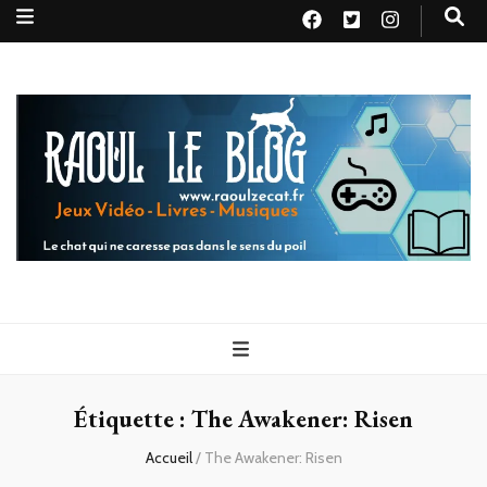
Raoul le
Le chat qui ne caresse pas dans le sens du poil
blog
Étiquette :
The Awakener: Risen
Accueil
/
The Awakener: Risen