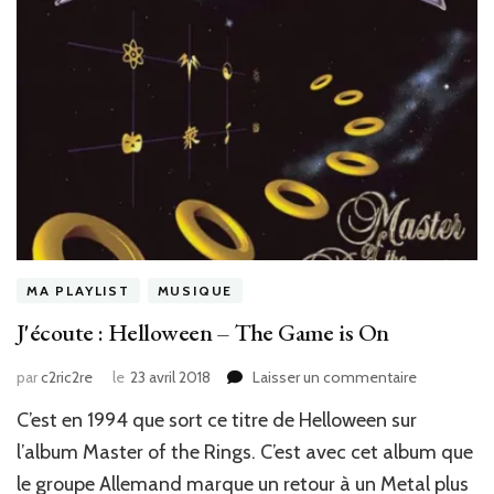
MA PLAYLIST
MUSIQUE
J'écoute : Helloween – The Game is On
sur
par
c2ric2re
le
23 avril 2018
Laisser un commentaire
J'écoute
C’est en 1994 que sort ce titre de Helloween sur
:
Helloween
l’album Master of the Rings. C’est avec cet album que
–
le groupe Allemand marque un retour à un Metal plus
The