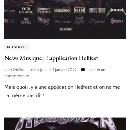
He
RA
MUSIQUE
News Musique : L’application Hellfest
par
c2ric2re
mis à jour le
7 janvier 2022
Laisser un
sur
commentaire
News
Mais quoi il y a une application Hellfest et on ne me
Musique
:
l’a même pas dit !!
L’application
Hellfest