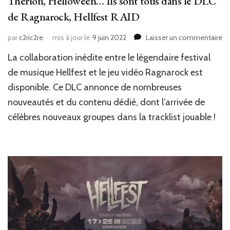
Therion, Helloween… Ils sont tous dans le DLC
de Ragnarock, Hellfest RAID
su
par
c2ric2re
mis à jour le
9 juin 2022
Laisser un commentaire
N
La collaboration inédite entre le légendaire festival
Je
vi
de musique Hellfest et le jeu vidéo Ragnarock est
:
disponible. Ce DLC annonce de nombreuses
Bl
nouveautés et du contenu dédié, dont l’arrivée de
Gu
Dr
célèbres nouveaux groupes dans la tracklist jouable !
Th
He
Ils
so
to
da
le
D
de
Ra