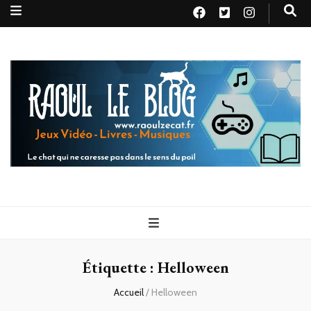
Raoul le
Le chat qui ne caresse pas dans le sens du poil
blog
Étiquette :
Helloween
Accueil
/
Helloween