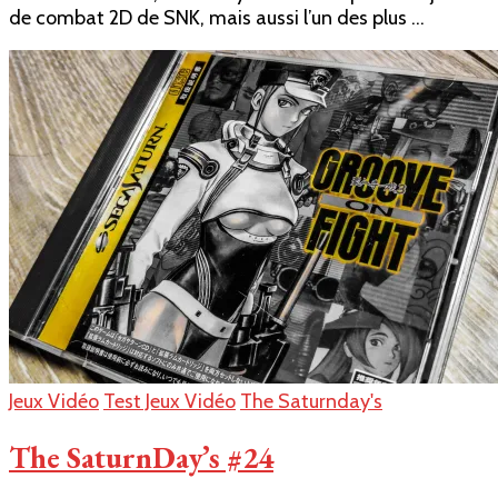
de combat 2D de SNK, mais aussi l’un des plus …
son
totalement
fatale
Jeux Vidéo
Test Jeux Vidéo
The Saturnday's
The SaturnDay’s #24