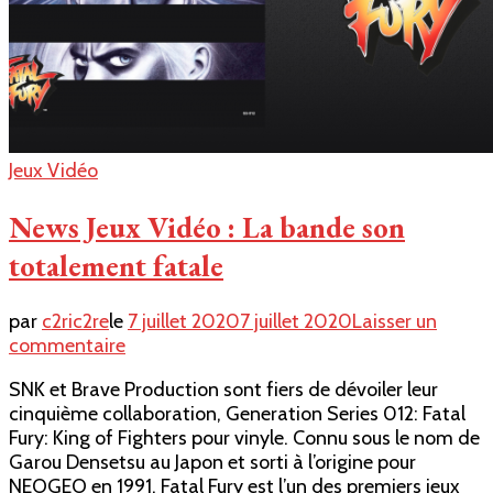
Jeux Vidéo
News Jeux Vidéo : La bande son
totalement fatale
par
c2ric2re
le
7 juillet 2020
7 juillet 2020
Laisser un
sur
commentaire
News
SNK et Brave Production sont fiers de dévoiler leur
Jeux
cinquième collaboration, Generation Series 012: Fatal
Vidéo
Fury: King of Fighters pour vinyle. Connu sous le nom de
:
Garou Densetsu au Japon et sorti à l’origine pour
La
NEOGEO en 1991, Fatal Fury est l’un des premiers jeux
bande