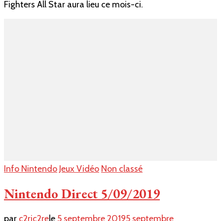
Fighters All Star aura lieu ce mois-ci.
of
Fighters
All
Star
Info Nintendo
Jeux Vidéo
Non classé
Nintendo Direct 5/09/2019
par
c2ric2re
le
5 septembre 2019
5 septembre