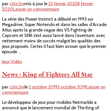
par
c2ric2re
mis à jour le
22 février 2022
8 février
sur
2020
Laisser un commentaire
The
La série des Power Instinct a débuté en 1993 sur
SaturnDay’s
Megadrive, Super Nintendo et dans les salles d’Arcade.
#24
Atlus après la grande vague des VS Fighting de
Capcom et SNK s’est aussi lancé dans l’aventure, avec
nettement moins de succès malgré les qualités des
jeux proposés. Certes il faut bien avouer que le premier
épisode …
Jeux Vidéo
News : King of Fighters All Star
par
c2ric2re
le
2 octobre 2019
2 octobre 2019
Laisser un
sur
commentaire
News
Le développeur de jeux pour mobiles Netmarble a
:
annoncé que le lancement mondial de The King of
King