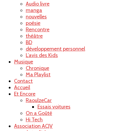
Audio livre
manga
nouvelles
poésie
Rencontre
théâtre
BD
développement personnel
L’avis des Kids
Musique
Chronique
Ma Playlist
Contact
Accueil
Et Encore
RaoulzeCar
Essais voitures
On a Goûté
Hi Tech
Association ACJV