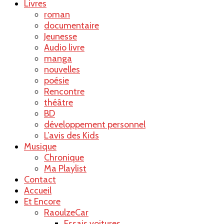
Livres
roman
documentaire
Jeunesse
Audio livre
manga
nouvelles
poésie
Rencontre
théâtre
BD
développement personnel
L’avis des Kids
Musique
Chronique
Ma Playlist
Contact
Accueil
Et Encore
RaoulzeCar
Essais voitures