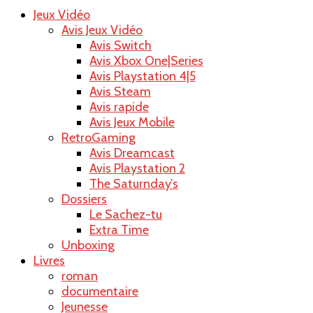
Jeux Vidéo
Raoul le
Avis Jeux Vidéo
Avis Switch
Avis Xbox One|Series
Avis Playstation 4|5
Avis Steam
blog
Avis rapide
Avis Jeux Mobile
RetroGaming
Avis Dreamcast
Avis Playstation 2
The Saturnday’s
Dossiers
Le Sachez-tu
Extra Time
Unboxing
Livres
roman
documentaire
Jeunesse