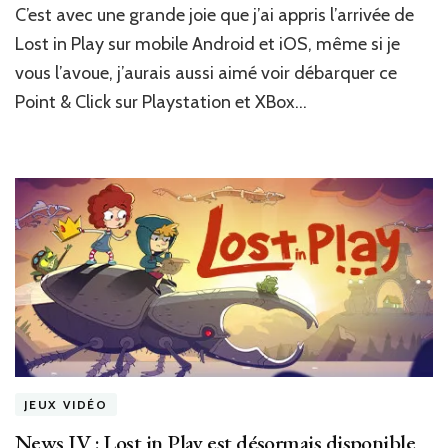
C’est avec une grande joie que j’ai appris l’arrivée de
:
Lost
Lost in Play sur mobile Android et iOS, même si je
in
vous l’avoue, j’aurais aussi aimé voir débarquer ce
Play
Point & Click sur Playstation et XBox…
[Android]
JEUX VIDÉO
News JV : Lost in Play est désormais disponible