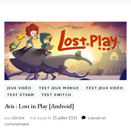
JEUX VIDÉO
TEST JEUX MOBILE
TEST JEUX VIDÉO
TEST STEAM
TEST SWITCH
Avis : Lost in Play [Android]
par
c2ric2re
mis à jour le
25 juillet 2023
Laisser un
sur
commentaire
Avis