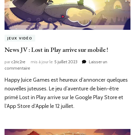
JEUX VIDÉO
News JV : Lost in Play arrive sur mobile !
par
c2ric2re
mis à jour le
5 juillet 2023
Laisser un
sur
commentaire
News
Happy Juice Games est heureux d’annoncer quelques
JV
:
nouvelles juteuses. Le jeu d’aventure de bien-être
Lost
primé Lost in Play arrive sur le Google Play Store et
in
l’App Store d’Apple le 12 juillet.
Play
arrive
sur
mobile
!