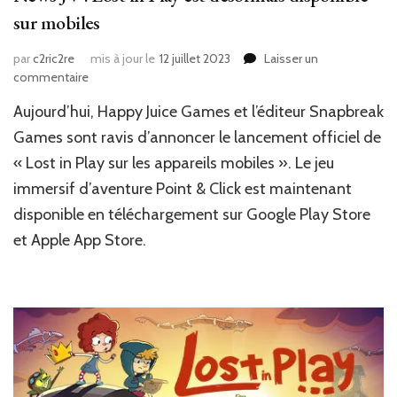
sur mobiles
par
c2ric2re
mis à jour le
12 juillet 2023
Laisser un
sur
commentaire
News
Aujourd’hui, Happy Juice Games et l’éditeur Snapbreak
JV
:
Games sont ravis d’annoncer le lancement officiel de
Lost
« Lost in Play sur les appareils mobiles ». Le jeu
in
immersif d’aventure Point & Click est maintenant
Play
est
disponible en téléchargement sur Google Play Store
désormais
et Apple App Store.
disponible
sur
mobiles