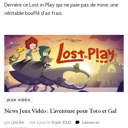
Derrière ce Lost in Play qui ne paie pas de mine, une
:
Lost
véritable bouffé d’air frais.
in
Play
JEUX VIDÉO
News Jeux Vidéo : L’aventure pour Toto et Gal
par
c2ric2re
mis à jour le
13 juin 2022
Laisser un