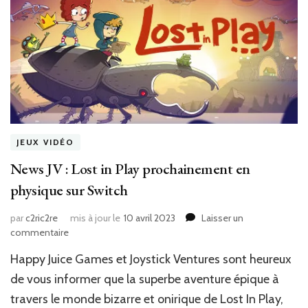
JEUX VIDÉO
News JV : Lost in Play prochainement en
physique sur Switch
par
c2ric2re
mis à jour le
10 avril 2023
Laisser un
sur
commentaire
News
Happy Juice Games et Joystick Ventures sont heureux
JV
:
de vous informer que la superbe aventure épique à
Lost
travers le monde bizarre et onirique de Lost In Play,
in