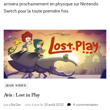
arrivera prochainement en physique sur Nintendo
Play
prochainement
Switch pour la toute première fois.
en
physique
sur
Switch
JEUX VIDÉO
Avis : Lost in Play
sur
par
c2ric2re
mis à jour le
23 août 2022
4 commentaires
Avis