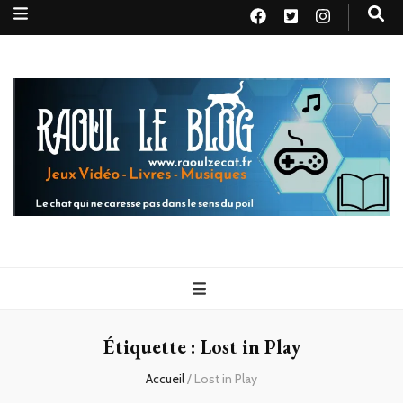
Raoul le
Le chat qui ne caresse pas dans le sens du poil
blog
Étiquette :
Lost in Play
Accueil
/
Lost in Play