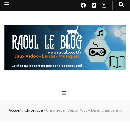
Raoul le
Le chat qui ne caresse pas dans le sens du poil
blog
Accueil
/
Chronique
/
Chronique : Veil of Mist – Disenchantment