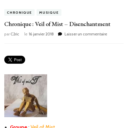
CHRONIQUE
MUSIQUE
Chronique : Veil of Mist – Disenchantment
sur
par
C2ric
le
16 janvier 2018
Laisser un commentaire
Chronique
:
Veil
of
Mist
–
Disenchan
Groupe
:
Veil of Mist