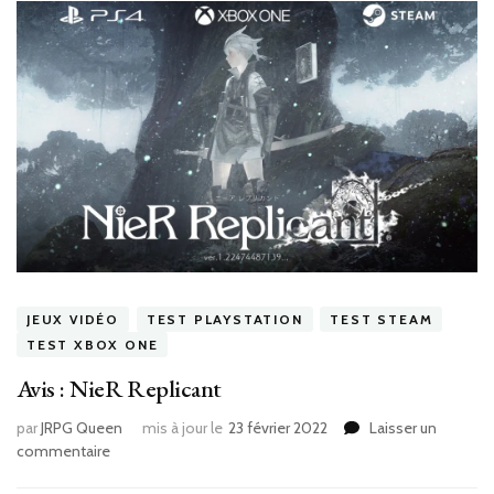
JEUX VIDÉO
TEST PLAYSTATION
TEST STEAM
TEST XBOX ONE
Avis : NieR Replicant
par
JRPG Queen
mis à jour le
23 février 2022
Laisser un
sur
commentaire
Avis