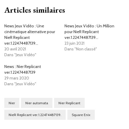
Articles similaires
News Jeux Vidéo : Une
News Jeux Vidéo : Un Million
cinématique alternative pour
pour NieR Replicant
NieR Replicant
ver.1.22474487139…
ver.1.22474487139…
23 juin 2021
20 avril 2021
Dans "Non classé"
Dans "Jeux Vidéo"
News : Nier Replicant
ver.1.22474487139
29 mars 2020
Dans "Jeux Vidéo"
Nier
Nier automata
Nier Replicant
NieR Replicant ver.1.22474487139.
Square Enix