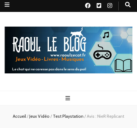
Raoul le
Le chat qui ne caresse pas dans le sens du poil
blog
Accueil
/
Jeux Vidéo
/
Test Playstation
/
Avis : NieR Replicant