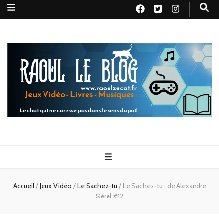
Raoul le
Le chat qui ne caresse pas dans le sens du poil
blog
Accueil
/
Jeux Vidéo
/
Le Sachez-tu
/
Le Sachez-tu : de Alexandre
Serel #12