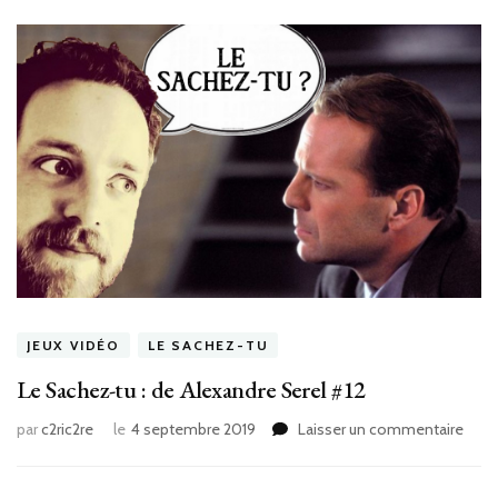
JEUX VIDÉO
LE SACHEZ-TU
Le Sachez-tu : de Alexandre Serel #12
sur
par
c2ric2re
le
4 septembre 2019
Laisser un commentaire
Le
Sach
tu