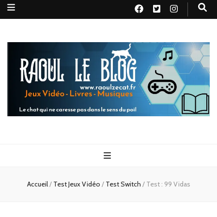
Raoul le
Le chat qui ne caresse pas dans le sens du poil
blog
Accueil
/
Test Jeux Vidéo
/
Test Switch
/
Test : 99 Vidas