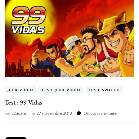
JEUX VIDÉO
TEST JEUX VIDÉO
TEST SWITCH
Test : 99 Vidas
sur
par
c2ric2re
le
27 novembre 2018
Un commentaire
Test
:
99
Vidas