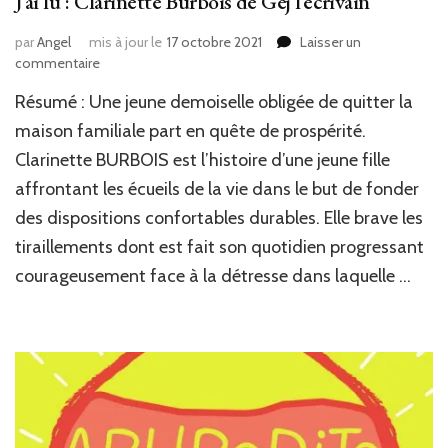
J’ai lu : Clarinette Burbois de Gej l’écrivain
par
Angel
mis à jour le
17 octobre 2021
Laisser un
sur
commentaire
J’ai
Résumé : Une jeune demoiselle obligée de quitter la
lu
:
maison familiale part en quête de prospérité.
Clarinette
Clarinette BURBOIS est l’histoire d’une jeune fille
Burbois
affrontant les écueils de la vie dans le but de fonder
de
Gej
des dispositions confortables durables. Elle brave les
l’écrivain
tiraillements dont est fait son quotidien progressant
courageusement face à la détresse dans laquelle …