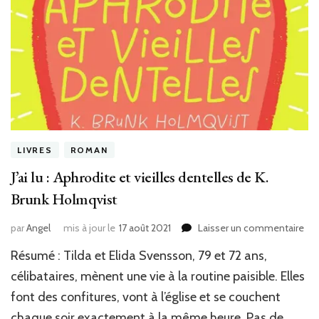
LIVRES
ROMAN
J’ai lu : Aphrodite et vieilles dentelles de K.
Brunk Holmqvist
sur
par
Angel
mis à jour le
17 août 2021
Laisser un commentaire
J’ai
Résumé : Tilda et Elida Svensson, 79 et 72 ans,
lu
:
célibataires, mènent une vie à la routine paisible. Elles
Aph
font des confitures, vont à l’église et se couchent
et
chaque soir exactement à la même heure. Pas de
viei