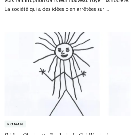
voix fait irruption dans leur nouveau foyer : la société.
de
La société qui a des idées bien arrêtées sur …
Mari
Fleu
Albe
ROMAN