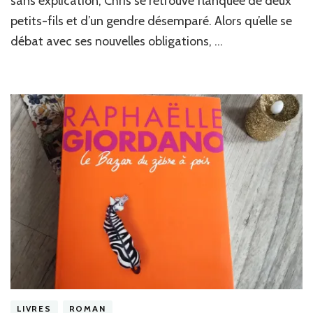
sans explication, Chris se retrouve flanquée de deux
Mul
petits-fils et d’un gendre désemparé. Alors qu’elle se
Col
débat avec ses nouvelles obligations, …
LIVRES
ROMAN