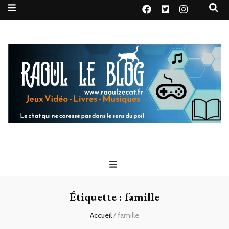
Raoul le
Le chat qui ne caresse pas dans le sens du poil
blog
Étiquette :
famille
Accueil
/
famille