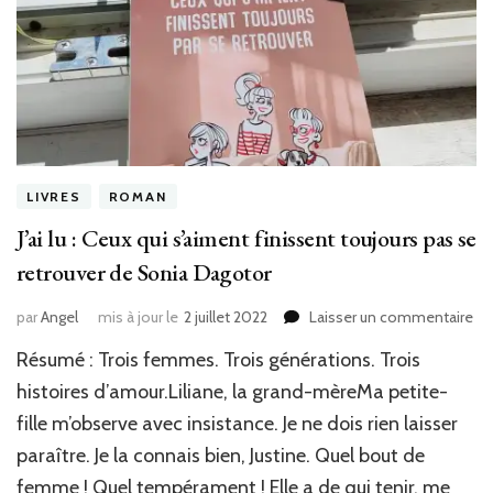
LIVRES
ROMAN
J’ai lu : Ceux qui s’aiment finissent toujours pas se
retrouver de Sonia Dagotor
sur
par
Angel
mis à jour le
2 juillet 2022
Laisser un commentaire
J’ai
Résumé : Trois femmes. Trois générations. Trois
lu
:
histoires d’amour.Liliane, la grand-mèreMa petite-
Ce
fille m’observe avec insistance. Je ne dois rien laisser
qui
paraître. Je la connais bien, Justine. Quel bout de
s’
fin
femme ! Quel tempérament ! Elle a de qui tenir, me