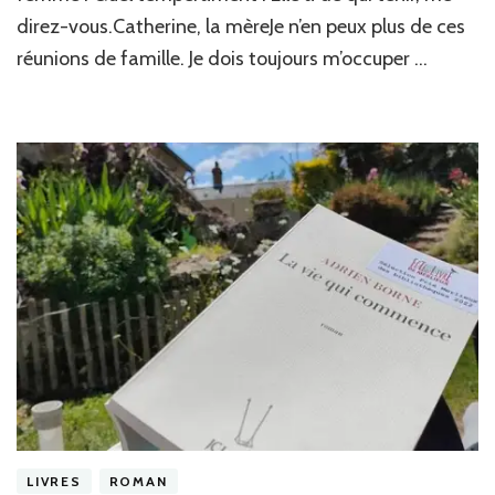
to
direz-vous.Catherine, la mèreJe n’en peux plus de ces
pa
se
réunions de famille. Je dois toujours m’occuper …
ret
de
So
Da
LIVRES
ROMAN