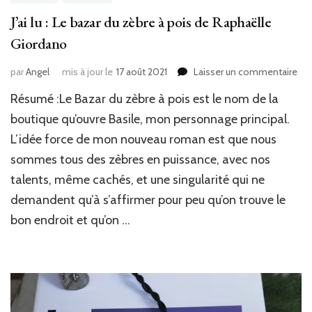
J’ai lu : Le bazar du zèbre à pois de Raphaëlle
Giordano
sur
par
Angel
mis à jour le
17 août 2021
Laisser un commentaire
J’ai
Résumé :Le Bazar du zèbre à pois est le nom de la
lu
:
boutique qu’ouvre Basile, mon personnage principal.
Le
L’idée force de mon nouveau roman est que nous
baz
sommes tous des zèbres en puissance, avec nos
du
zèb
talents, même cachés, et une singularité qui ne
à
demandent qu’à s’affirmer pour peu qu’on trouve le
poi
de
bon endroit et qu’on …
Rap
Gio