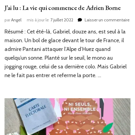
J’ai lu : La vie qui commence de Adrien Borne
sur
par
Angel
mis à jour le
7 juillet 2022
Laisser un commentaire
J’ai
Résumé : Cet été-là, Gabriel, douze ans, est seul à la
lu
:
maison. Un bol de glace devant le tour de France, il
La
admire Pantani attaquer l’Alpe d’Huez quand
vie
quelqu’un sonne. Planté sur le seuil, le mono au
qui
co
jogging rouge, celui de sa dernière colo. Mais Gabriel
de
ne le fait pas entrer et referme la porte. …
Ad
Bo