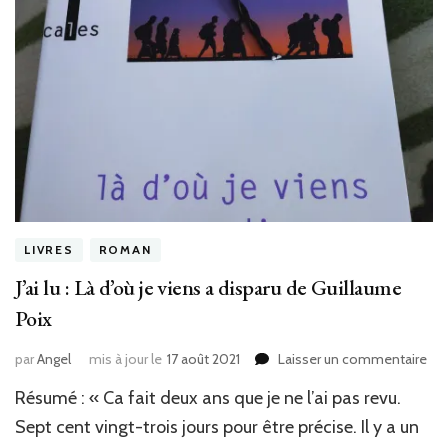
LIVRES
ROMAN
J’ai lu : Là d’où je viens a disparu de Guillaume
Poix
sur
par
Angel
mis à jour le
17 août 2021
Laisser un commentaire
J’ai
Résumé : « Ca fait deux ans que je ne l’ai pas revu.
lu
:
Sept cent vingt-trois jours pour être précise. Il y a un
Là