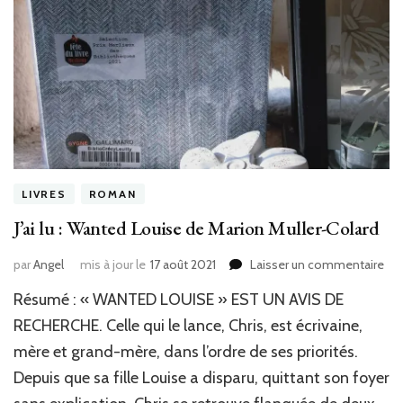
LIVRES
ROMAN
J’ai lu : Wanted Louise de Marion Muller-Colard
sur
par
Angel
mis à jour le
17 août 2021
Laisser un commentaire
J’ai
Résumé : « WANTED LOUISE » EST UN AVIS DE
lu
:
RECHERCHE. Celle qui le lance, Chris, est écrivaine,
Wa
mère et grand-mère, dans l’ordre de ses priorités.
Lou
Depuis que sa fille Louise a disparu, quittant son foyer
de
Mar