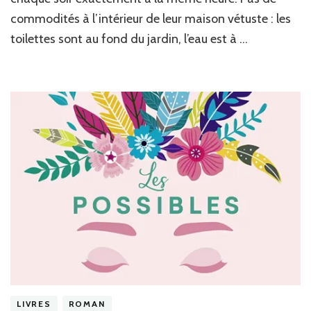
den
commodités à l’intérieur de leur maison vétuste : les
de
toilettes sont au fond du jardin, l’eau est à …
K.
Bru
Hol
LIVRES
ROMAN