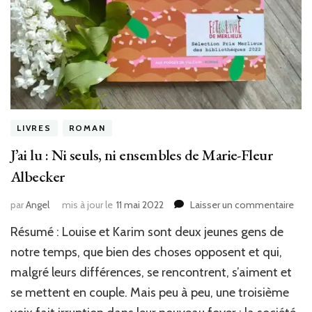
LIVRES
ROMAN
J’ai lu : Ni seuls, ni ensembles de Marie-Fleur
Albecker
sur
par
Angel
mis à jour le
11 mai 2022
Laisser un commentaire
J’ai
Résumé : Louise et Karim sont deux jeunes gens de
lu
:
notre temps, que bien des choses opposent et qui,
Ni
malgré leurs différences, se rencontrent, s’aiment et
seul
se mettent en couple. Mais peu à peu, une troisième
ni
ens