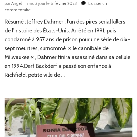
par
Angel
mis à jour le
5 février 2023
Laisser un
sur
commentaire
J’ai
Résumé : Jeffrey Dahmer : l’un des pires serial killers
lu
:
de l’histoire des États-Unis. Arrêté en 1991, puis
Mon
condamné à 957 ans de prison pour une série de dix-
ami
sept meurtres, surnommé » le cannibale de
Dahmer
de
Milwaukee « , Dahmer finira assassiné dans sa cellule
Derf
en 1994.Derf Backderf a passé son enfance à
Backderf
(BD)
Richfield, petite ville de …