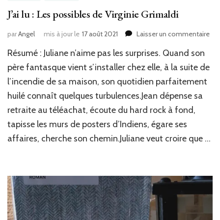
J’ai lu : Les possibles de Virginie Grimaldi
sur
par
Angel
mis à jour le
17 août 2021
Laisser un commentaire
J’ai
Résumé : Juliane n’aime pas les surprises. Quand son
lu
:
père fantasque vient s’installer chez elle, à la suite de
Les
l’incendie de sa maison, son quotidien parfaitement
pos
huilé connaît quelques turbulences.Jean dépense sa
de
Vir
retraite au téléachat, écoute du hard rock à fond,
Gri
tapisse les murs de posters d’Indiens, égare ses
affaires, cherche son chemin.Juliane veut croire que …