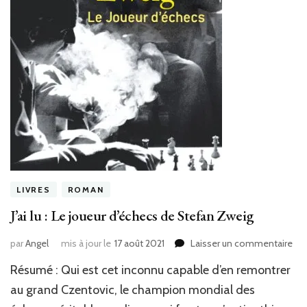
LIVRES
ROMAN
J’ai lu : Le joueur d’échecs de Stefan Zweig
sur
par
Angel
mis à jour le
17 août 2021
Laisser un commentaire
J’ai
Résumé : Qui est cet inconnu capable d’en remontrer
lu
:
au grand Czentovic, le champion mondial des
Le