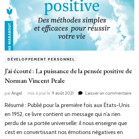
DÉVELOPPEMENT PERSONNEL
J’ai écouté : La puissance de la pensée positive de
Norman Vincent Peale
sur
par
Angel
mis à jour le
9 août 2021
Laisser un commentaire
J’ai
Résumé : Publié pour la première fois aux États-Unis
éco
:
en 1952, ce livre contient un message qui n’a rien
La
perdu de sa portée universelle: il nous enseigne que
pui
c’est en convertissant nos émotions négatives en
de
la