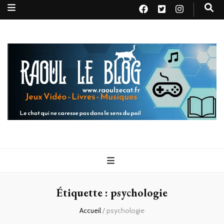
Raoul le
Le chat qui ne caresse pas dans le sens du poil
blog
Étiquette :
psychologie
Accueil
/
psychologie