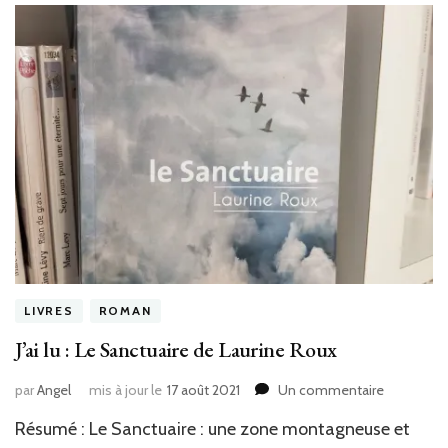
LIVRES
ROMAN
J’ai lu : Le Sanctuaire de Laurine Roux
sur
par
Angel
mis à jour le
17 août 2021
Un commentaire
J’ai
Résumé : Le Sanctuaire : une zone montagneuse et
lu