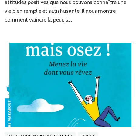
attitudes positives que nous pouvons connaître une
pen
vie bien remplie et satisfaisante. Il nous montre
posi
de
comment vaincre la peur, la …
Nor
Vin
Pea
DÉVELOPPEMENT PERSONNEL
LIVRES