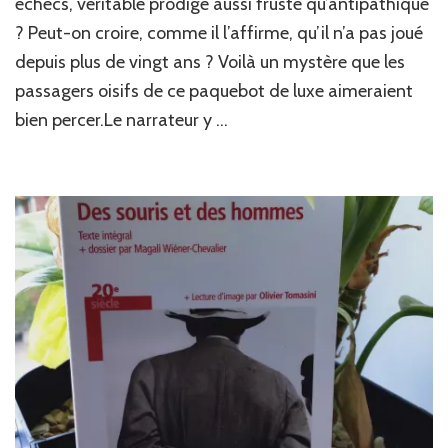
échecs, véritable prodige aussi fruste qu’antipathique
jou
? Peut-on croire, comme il l’affirme, qu’il n’a pas joué
d’é
de
depuis plus de vingt ans ? Voilà un mystère que les
Ste
passagers oisifs de ce paquebot de luxe aimeraient
Zw
bien percer.Le narrateur y …