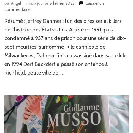
par
Angel
mis à jour le
5 février 2023
Laisser un
sur
commentaire
J’ai
Résumé : Jeffrey Dahmer : l’un des pires serial killers
lu
:
de l’histoire des États-Unis. Arrêté en 1991, puis
Mon
condamné à 957 ans de prison pour une série de dix-
ami
sept meurtres, surnommé » le cannibale de
Dahmer
de
Milwaukee « , Dahmer finira assassiné dans sa cellule
Derf
en 1994.Derf Backderf a passé son enfance à
Backderf
(BD)
Richfield, petite ville de …