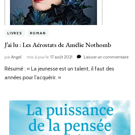
LIVRES
ROMAN
J’ai lu : Les Aérostats de Amélie Nothomb
sur
par
Angel
mis à jour le
17 août 2021
Laisser un commentaire
J’ai
Résumé : « La jeunesse est un talent, il faut des
lu
:
années pour l’acquérir. »
Les
Aér
de
Amé
No