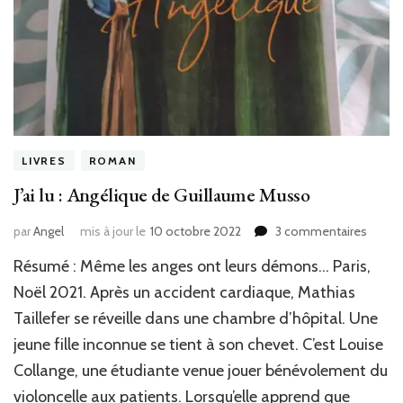
LIVRES
ROMAN
J’ai lu : Angélique de Guillaume Musso
sur
par
Angel
mis à jour le
10 octobre 2022
3 commentaires
J’ai
Résumé : Même les anges ont leurs démons… Paris,
lu
:
Noël 2021. Après un accident cardiaque, Mathias
Angéli
Taillefer se réveille dans une chambre d’hôpital. Une
de
jeune fille inconnue se tient à son chevet. C’est Louise
Guilla
Musso
Collange, une étudiante venue jouer bénévolement du
violoncelle aux patients. Lorsqu’elle apprend que