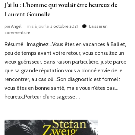
J’ai lu : L’homme qui voulait être heureux de
Laurent Gounelle
par
Angel
mis à jour le
3 octobre 2021
Laisser un
sur
commentaire
J’ai
Résumé : Imaginez…Vous êtes en vacances à Bali et,
lu
:
peu de temps avant votre retour, vous consultez un
L’homme
vieux guérisseur. Sans raison particulière, juste parce
qui
que sa grande réputation vous a donné envie de le
voulait
être
rencontrer, au cas où…Son diagnostic est formel :
heureux
vous êtes en bonne santé, mais vous n’êtes pas…
de
Laurent
heureux.Porteur d’une sagesse …
Gounelle