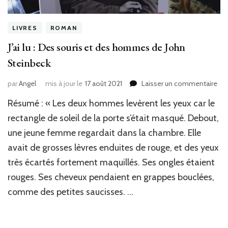
LIVRES
ROMAN
J’ai lu : Des souris et des hommes de John
Steinbeck
sur
par
Angel
mis à jour le
17 août 2021
Laisser un commentaire
J’ai
Résumé : « Les deux hommes levèrent les yeux car le
lu
:
rectangle de soleil de la porte s’était masqué. Debout,
De
une jeune femme regardait dans la chambre. Elle
sou
avait de grosses lèvres enduites de rouge, et des yeux
et
de
très écartés fortement maquillés. Ses ongles étaient
ho
rouges. Ses cheveux pendaient en grappes bouclées,
de
Joh
comme des petites saucisses. …
Ste